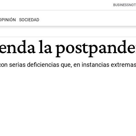
BUSINESS
NOT
OPINIÓN
SOCIEDAD
renda la postpand
 con serias deficiencias que, en instancias extrem