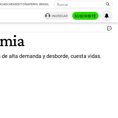
ICIAS
CARAS
EXITOÍNA
PERFIL BRASIL
INGRESAR
SUSCRIBITE
En
emia
en
pa
|
ce
as de alta demanda y desborde, cuesta vidas.