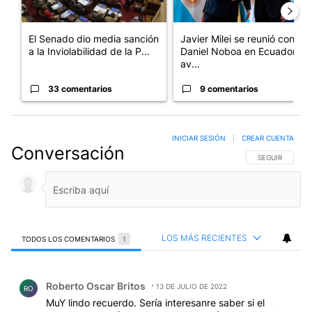
El Senado dio media sanción
Javier Milei se reunió con
a la Inviolabilidad de la P...
Daniel Noboa en Ecuador y
av...
33 comentarios
9 comentarios
INICIAR SESIÓN
|
CREAR CUENTA
Conversación
SIGA ESTA CO
SEGUIR
LOS MÁS RECIENTES
TODOS LOS COMENTARIOS
1
Todos los comentarios
Comentario de Roberto Oscar Britos.
Roberto Oscar Britos
13 DE JULIO DE 2022
RO
MuY lindo recuerdo. Sería interesanre saber si el