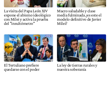
La visita del Papa León XIV
Macro saludable y clase
expone el abismo ideológico
media fulminada ¿es este el
con Milei y activa la prueba
modelo definitivo de Javier
del "insultómetro"
Milei?
El Tertuliano prefiere
La ley de tierras rurales y
quedarse con el poder
nuestra soberanía