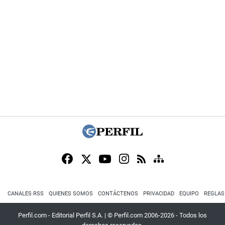
CANALES RSS
QUIENES SOMOS
CONTÁCTENOS
PRIVACIDAD
EQUIPO
REGLAS
Perfil.com - Editorial Perfil S.A.
| © Perfil.com 2006-2026 - Todos los