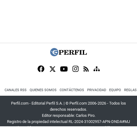
CANALES RSS
QUIENES SOMOS
CONTÁCTENOS
PRIVACIDAD
EQUIPO
REGLAS
Perfil.com - Editorial Perfil S.A.
| © Perfil.com 2006-2026 - Todos los
derechos reservados.
Editor responsable: Carlos Piro.
Registro de la propiedad intelectual RL-2024-31002957-APN-DNDA#MJ
Dirección:
California 2715
,
C1289ABI
,
CABA, Argentina
| Teléfono:
+54 9 11
3453 4567
| E-mail:
atencion@perfil.com