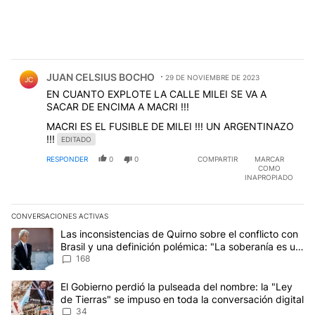
Comentario de JUAN CELSIUS BOCHO.
JUAN CELSIUS BOCHO
29 DE NOVIEMBRE DE 2023
JC
EN CUANTO EXPLOTE LA CALLE MILEI SE VA A
SACAR DE ENCIMA A MACRI !!!
MACRI ES EL FUSIBLE DE MILEI !!! UN ARGENTINAZO
!!!
EDITADO
RESPONDER
0
0
COMPARTIR
MARCAR
COMO
INAPROPIADO
CONVERSACIONES ACTIVAS
Este listado muestra los artículos con más comentarios en los últim
Un artículo de tendencia con el título "Las inconsistencias de Qui
Las inconsistencias de Quirno sobre el conflicto con
Brasil y una definición polémica: "La soberanía es un
concepto antiguo"
168
Un artículo de tendencia con el título "El Gobierno perdió la puls
El Gobierno perdió la pulseada del nombre: la "Ley
de Tierras" se impuso en toda la conversación digital
34