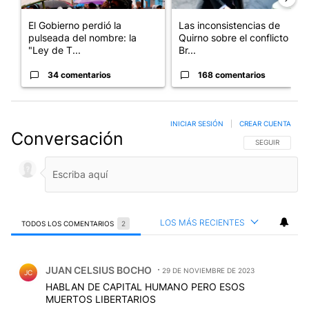
El Gobierno perdió la
Las inconsistencias de
pulseada del nombre: la
Quirno sobre el conflicto con
"Ley de T...
Br...
34 comentarios
168 comentarios
INICIAR SESIÓN
|
CREAR CUENTA
Conversación
SIGA ESTA CO
SEGUIR
LOS MÁS RECIENTES
TODOS LOS COMENTARIOS
2
Todos los comentarios
Comentario de JUAN CELSIUS BOCHO.
JUAN CELSIUS BOCHO
29 DE NOVIEMBRE DE 2023
JC
HABLAN DE CAPITAL HUMANO PERO ESOS
MUERTOS LIBERTARIOS