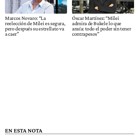
Marcos Novaro: “La
Óscar Martínez: “Milei
reelección de Milei es segura,
admira de Bukele lo que
pero después su estrellato va
ansía: todo el poder sin tener
a caer”
contrapesos”
EN ESTA NOTA