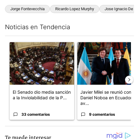
Jorge Fontevecchia
Ricardo Lopez Murphy
Jose Ignacio De M
Noticias en Tendencia
Este listado muestra los artículos con más comentarios en los últim
Un artículo de tendencia con el título "El Senado dio media san
Un artículo de tendencia con e
El Senado dio media sanción
Javier Milei se reunió con
a la Inviolabilidad de la P...
Daniel Noboa en Ecuador y
av...
33 comentarios
9 comentarios