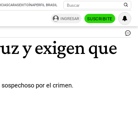
ICIAS
CARAS
EXITOÍNA
PERFIL BRASIL
INGRESAR
SUSCRIBITE
Je
uz y exigen que
Mi
fu
as
en
Sa
Cr
|
Fa
s sospechoso por el crimen.