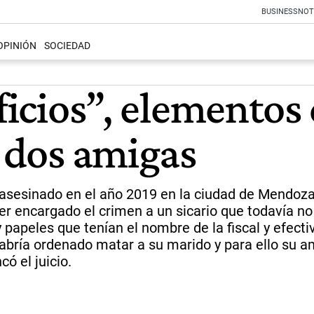
BUSINESS
NOT
OPINIÓN
SOCIEDAD
ificios”, elemento
a dos amigas
sesinado en el año 2019 en la ciudad de Mendoza. 
 encargado el crimen a un sicario que todavía no p
 y papeles que tenían el nombre de la fiscal y efec
 habría ordenado matar a su marido y para ello su am
ó el juicio.