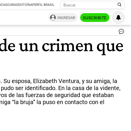
ICIAS
CARAS
EXITOÍNA
PERFIL BRASIL
INGRESAR
SUSCRIBITE
Ju
s de un crimen que
Eli
Ven
par
de
la
víc
y
su
Su esposa, Elizabeth Ventura, y su amiga, la
am
udo ser identificado. En la casa de la vidente,
tar
tivos de las fuerzas de seguridad que estaban
Mó
Ca
iga “la bruja” la puso en contacto con el
fu
de
sei
me
de