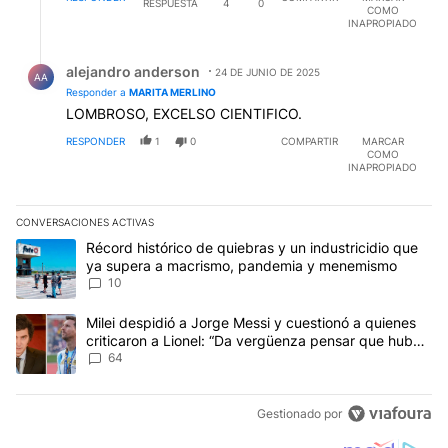
RESPUESTA
4
0
COMO
INAPROPIADO
Respuesta de alejandro anderson.
alejandro anderson
24 DE JUNIO DE 2025
AA
Responder a
MARITA MERLINO
LOMBROSO, EXCELSO CIENTIFICO.
RESPONDER
1
0
COMPARTIR
MARCAR
COMO
INAPROPIADO
CONVERSACIONES ACTIVAS
Este listado muestra los artículos con más comentarios en los últim
Un artículo de tendencia con el título "Récord histórico de quie
Récord histórico de quiebras y un industricidio que
ya supera a macrismo, pandemia y menemismo
10
Un artículo de tendencia con el título "Milei despidió a Jorge Mes
Milei despidió a Jorge Messi y cuestionó a quienes
criticaron a Lionel: “Da vergüenza pensar que hubo
anti-Messi”
64
Gestionado por