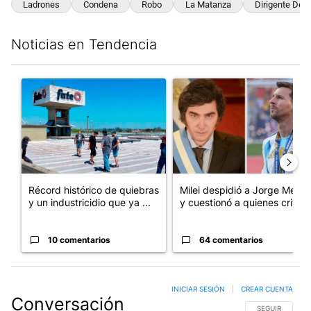
Ladrones
Condena
Robo
La Matanza
Dirigente De V
Noticias en Tendencia
Este listado muestra los artículos con más comentarios en los últim
Un artículo de tendencia con el título "Récord histórico de qu
Un artículo de tendencia con e
Récord histórico de quiebras
Milei despidió a Jorge Messi
y un industricidio que ya ...
y cuestionó a quienes crit...
10 comentarios
64 comentarios
INICIAR SESIÓN
|
CREAR CUENTA
Conversación
SIGA ESTA CO
SEGUIR