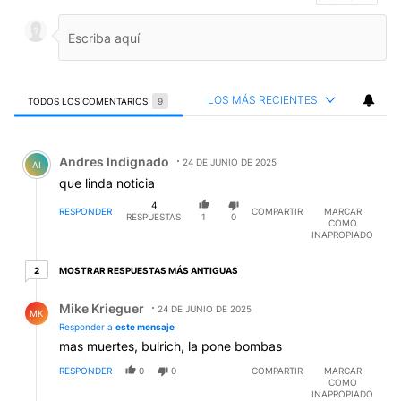
LOS MÁS RECIENTES
TODOS LOS COMENTARIOS
9
Todos los comentarios
Comentario de Andres Indignado.
Andres Indignado
24 DE JUNIO DE 2025
AI
que linda noticia
4
RESPONDER
COMPARTIR
MARCAR
RESPUESTAS
1
0
COMO
INAPROPIADO
2 respuestas más antiguas
MOSTRAR RESPUESTAS MÁS ANTIGUAS
2
Respuesta de Mike Krieguer.
Mike Krieguer
24 DE JUNIO DE 2025
MK
Responder a
este mensaje
mas muertes, bulrich, la pone bombas
RESPONDER
0
0
COMPARTIR
MARCAR
COMO
INAPROPIADO