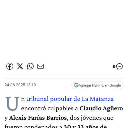
9
24-06-2025 13:19
Agregar PERFIL en Google
U
n
tribunal popular de La Matanza
encontró culpables a
Claudio Agüero
y
Alexis Farías Barrios
, dos jóvenes que
fueron condenados a
30 y 33 años de