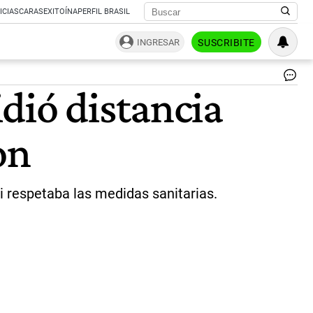
ICIAS
CARAS
EXITOÍNA
PERFIL BRASIL
INGRESAR
SUSCRIBITE
col
dió distancia
15
|
Ce
on
Per
ni respetaba las medidas sanitarias.