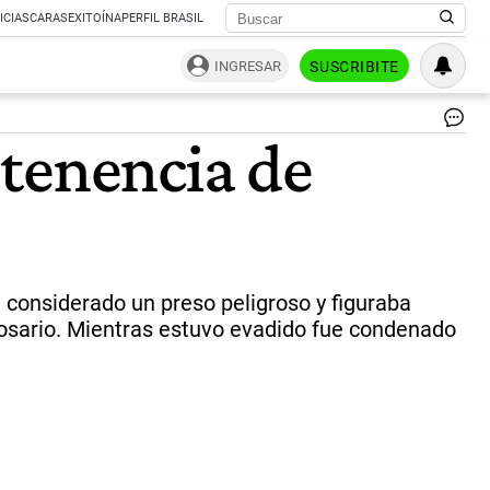
ICIAS
CARAS
EXITOÍNA
PERFIL BRASIL
INGRESAR
SUSCRIBITE
Es
 tenencia de
Ma
era
bu
de
el
27
de
jun
ra considerado un preso peligroso y figuraba
de
Rosario. Mientras estuvo evadido fue condenado
20
|
el
ci
we