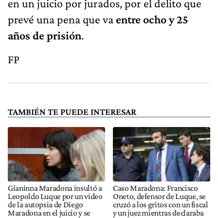
en un juicio por jurados, por el delito que
prevé una pena que va
entre ocho y 25
años de prisión
.
FP
TAMBIÉN TE PUEDE INTERESAR
Gianinna Maradona insultó a
Caso Maradona: Francisco
Leopoldo Luque por un video
Oneto, defensor de Luque, se
de la autopsia de Diego
cruzó a los gritos con un fiscal
Maradona en el juicio y se
y un juez mientras declaraba