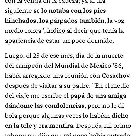
con la venda en la cabeza; ya al día
siguiente
se lo notaba con los pies
hinchados, los párpados también
, la voz
medio ronca", indicó al decir que tenía la
apariencia de estar un poco dormido.
Luego, el 25 de ese mes, día de la muerte
del campeón del Mundial de México '86,
había arreglado una reunión con Cosachov
después de visitar a su padre. "En el medio
del viaje me escribe el
papá de una amiga
dándome las condolencias
, pero no le di
bola porque algunas veces lo habían
dicho
en la tele y era mentira
. Después, mi primo
Johnny me dijo que
mi papa había entrado