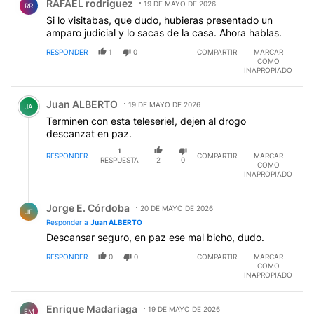
RAFAEL rodriguez
19 DE MAYO DE 2026
RR
Si lo visitabas, que dudo, hubieras presentado un
amparo judicial y lo sacas de la casa. Ahora hablas.
RESPONDER
1
0
COMPARTIR
MARCAR
COMO
INAPROPIADO
Comentario de Juan ALBERTO.
Juan ALBERTO
19 DE MAYO DE 2026
JA
Terminen con esta teleserie!, dejen al drogo
descanzat en paz.
1
RESPONDER
COMPARTIR
MARCAR
RESPUESTA
2
0
COMO
INAPROPIADO
Respuesta de Jorge E. Córdoba.
Jorge E. Córdoba
20 DE MAYO DE 2026
JE
Responder a
Juan ALBERTO
Descansar seguro, en paz ese mal bicho, dudo.
RESPONDER
0
0
COMPARTIR
MARCAR
COMO
INAPROPIADO
Comentario de Enrique Madariaga.
Enrique Madariaga
19 DE MAYO DE 2026
EM