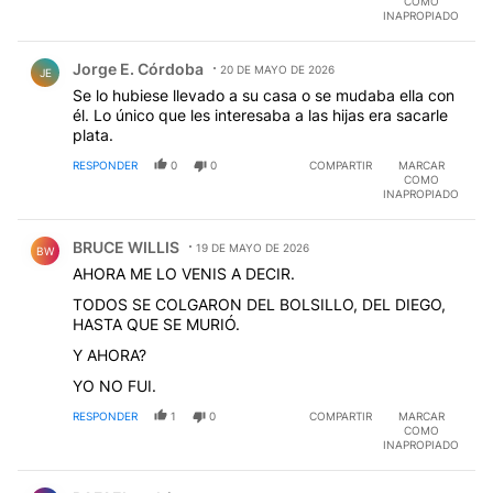
COMO
INAPROPIADO
Comentario de Jorge E. Córdoba.
Jorge E. Córdoba
20 DE MAYO DE 2026
JE
Se lo hubiese llevado a su casa o se mudaba ella con
él. Lo único que les interesaba a las hijas era sacarle
plata.
RESPONDER
0
0
COMPARTIR
MARCAR
COMO
INAPROPIADO
Comentario de BRUCE WILLIS.
BRUCE WILLIS
19 DE MAYO DE 2026
BW
AHORA ME LO VENIS A DECIR.
TODOS SE COLGARON DEL BOLSILLO, DEL DIEGO,
HASTA QUE SE MURIÓ.
Y AHORA?
YO NO FUI.
RESPONDER
1
0
COMPARTIR
MARCAR
COMO
INAPROPIADO
Comentario de RAFAEL rodriguez.