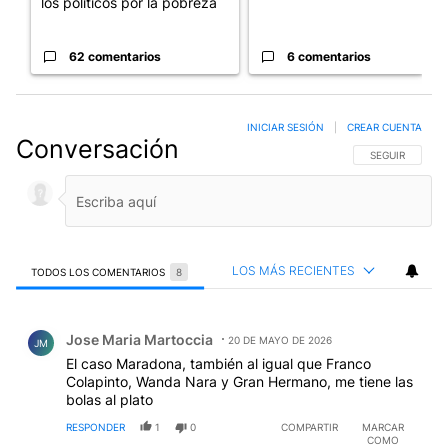
los políticos por la pobreza
62 comentarios
6 comentarios
INICIAR SESIÓN
|
CREAR CUENTA
Conversación
SIGA ESTA CO
SEGUIR
LOS MÁS RECIENTES
TODOS LOS COMENTARIOS
8
Todos los comentarios
Comentario de Jose Maria Martoccia.
Jose Maria Martoccia
20 DE MAYO DE 2026
JM
El caso Maradona, también al igual que Franco
Colapinto, Wanda Nara y Gran Hermano, me tiene las
bolas al plato
RESPONDER
1
0
COMPARTIR
MARCAR
COMO