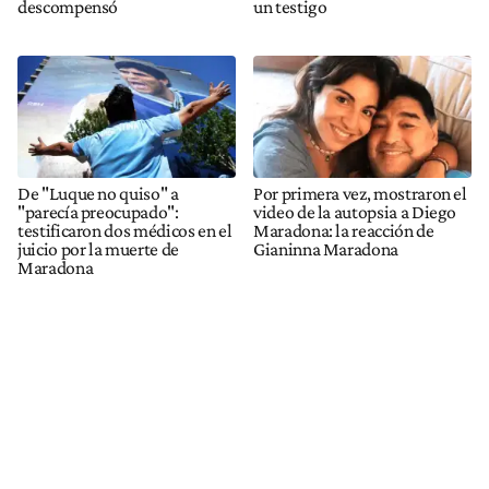
descompensó
un testigo
De "Luque no quiso" a
Por primera vez, mostraron el
"parecía preocupado":
video de la autopsia a Diego
testificaron dos médicos en el
Maradona: la reacción de
juicio por la muerte de
Gianinna Maradona
Maradona