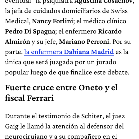
eventual" la psiquiatra
Agustina Cosachov
,
la jefa de cuidados domiciliarios de Swiss
Medical,
Nancy Forlini
; el médico clínico
Pedro Di Spagna
; el enfermero
Ricardo
Almirón
y su jefe,
Mariano Perroni
. Por su
parte,
la enfermera
Dahiana Madrid
es la
única que será juzgada por un jurado
popular luego de que finalice este debate.
Fuerte cruce entre Oneto y el
fiscal Ferrari
Durante el testimonio de Schiter, el juez
Gaig le llamó la atención al defensor del
neurocirujano y a su compañero en el