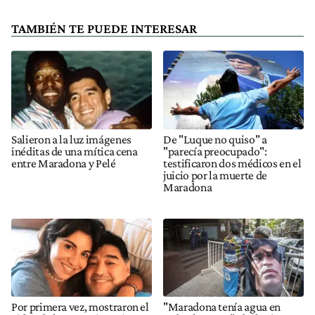
TAMBIÉN TE PUEDE INTERESAR
Salieron a la luz imágenes
De "Luque no quiso" a
inéditas de una mítica cena
"parecía preocupado":
entre Maradona y Pelé
testificaron dos médicos en el
juicio por la muerte de
Maradona
Por primera vez, mostraron el
"Maradona tenía agua en