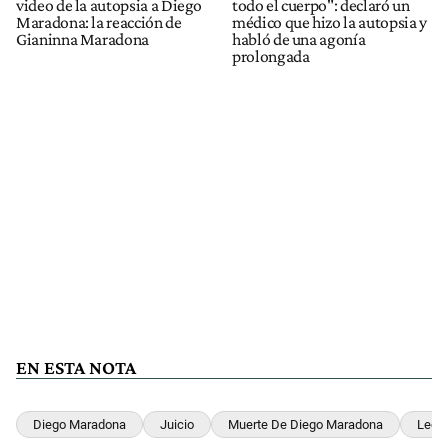
video de la autopsia a Diego
todo el cuerpo": declaró un
Maradona: la reacción de
médico que hizo la autopsia y
Gianinna Maradona
habló de una agonía
prolongada
EN ESTA NOTA
Diego Maradona
Juicio
Muerte De Diego Maradona
Leop