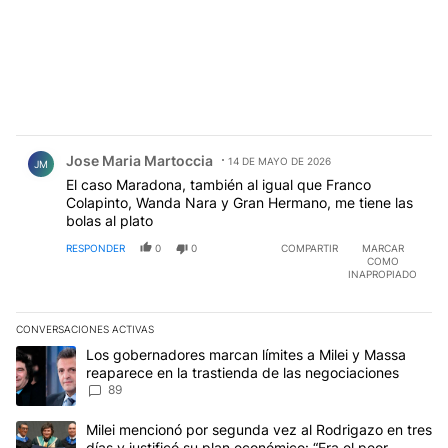
Comentario de Jose Maria Martoccia.
Jose Maria Martoccia
14 DE MAYO DE 2026
JM
El caso Maradona, también al igual que Franco
Colapinto, Wanda Nara y Gran Hermano, me tiene las
bolas al plato
RESPONDER
0
0
COMPARTIR
MARCAR
COMO
INAPROPIADO
CONVERSACIONES ACTIVAS
Este listado muestra los artículos con más comentarios en los últim
Un artículo de tendencia con el título "Los gobernadores marcan l
Los gobernadores marcan límites a Milei y Massa
reaparece en la trastienda de las negociaciones
89
Un artículo de tendencia con el título "Milei mencionó por segunda
Milei mencionó por segunda vez al Rodrigazo en tres
días y justificó su plan económico: “Era el peor