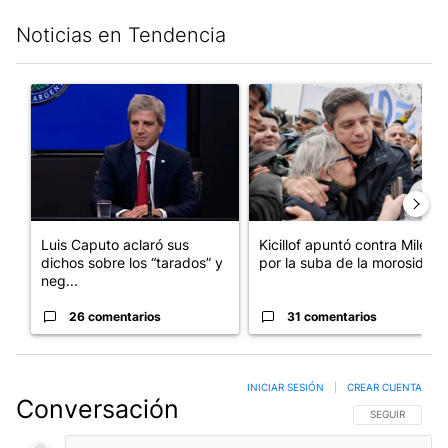
Noticias en Tendencia
Este listado muestra los artículos con más comentarios en los últim
Un artículo de tendencia con el título "Luis Caputo aclaró sus 
Un artículo de tendencia con el
Luis Caputo aclaró sus
Kicillof apuntó contra Milei
dichos sobre los “tarados” y
por la suba de la morosida...
neg...
26 comentarios
31 comentarios
INICIAR SESIÓN
|
CREAR CUENTA
Conversación
SIGA ESTA CO
SEGUIR