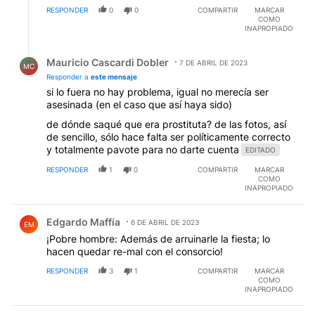
RESPONDER
0
0
COMPARTIR
MARCAR
COMO
INAPROPIADO
Respuesta de Mauricio Cascardi Dobler.
Mauricio Cascardi Dobler
7 DE ABRIL DE 2023
MC
Responder a
este mensaje
si lo fuera no hay problema, igual no merecía ser
asesinada (en el caso que así haya sido)
de dónde saqué que era prostituta? de las fotos, así
de sencillo, sólo hace falta ser políticamente correcto
y totalmente pavote para no darte cuenta
EDITADO
RESPONDER
1
0
COMPARTIR
MARCAR
COMO
INAPROPIADO
Comentario de Edgardo Maffía.
Edgardo Maffía
6 DE ABRIL DE 2023
EM
¡Pobre hombre: Además de arruinarle la fiesta; lo
hacen quedar re-mal con el consorcio!
RESPONDER
3
1
COMPARTIR
MARCAR
COMO
INAPROPIADO