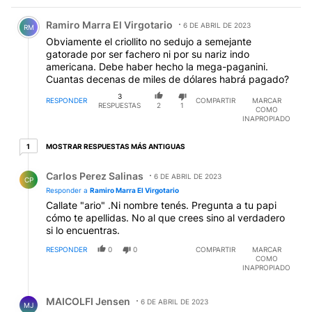
Comentario de Ramiro Marra El Virgotario.
Ramiro Marra El Virgotario
6 DE ABRIL DE 2023
RM
Obviamente el criollito no sedujo a semejante
gatorade por ser fachero ni por su nariz indo
americana. Debe haber hecho la mega-paganini.
Cuantas decenas de miles de dólares habrá pagado?
3
RESPONDER
COMPARTIR
MARCAR
RESPUESTAS
2
1
COMO
INAPROPIADO
1 respuesta más antiguas
MOSTRAR RESPUESTAS MÁS ANTIGUAS
1
Respuesta de Carlos Perez Salinas.
Carlos Perez Salinas
6 DE ABRIL DE 2023
CP
Responder a
Ramiro Marra El Virgotario
Callate "ario" .Ni nombre tenés. Pregunta a tu papi
cómo te apellidas. No al que crees sino al verdadero
si lo encuentras.
RESPONDER
0
0
COMPARTIR
MARCAR
COMO
INAPROPIADO
Respuesta de MAICOLFI Jensen.
MAICOLFI Jensen
6 DE ABRIL DE 2023
MJ