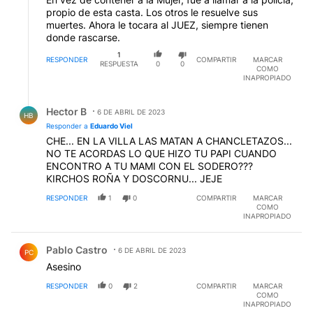
propio de esta casta. Los otros le resuelve sus
muertes. Ahora le tocara al JUEZ, siempre tienen
donde rascarse.
1
RESPONDER
COMPARTIR
MARCAR
RESPUESTA
0
0
COMO
INAPROPIADO
Respuesta de Hector B.
Hector B
6 DE ABRIL DE 2023
HB
Responder a
Eduardo Viel
CHE... EN LA VILLA LAS MATAN A CHANCLETAZOS...
NO TE ACORDAS LO QUE HIZO TU PAPI CUANDO
ENCONTRO A TU MAMI CON EL SODERO???
KIRCHOS ROÑA Y DOSCORNU... JEJE
RESPONDER
1
0
COMPARTIR
MARCAR
COMO
INAPROPIADO
Comentario de Pablo Castro.
Pablo Castro
6 DE ABRIL DE 2023
PC
Asesino
RESPONDER
0
2
COMPARTIR
MARCAR
COMO
INAPROPIADO