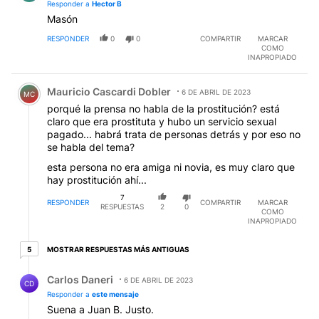
Responder a
Hector B
Masón
RESPONDER
0
0
COMPARTIR
MARCAR
COMO
INAPROPIADO
Comentario de Mauricio Cascardi Dobler.
Mauricio Cascardi Dobler
6 DE ABRIL DE 2023
MC
porqué la prensa no habla de la prostitución? está
claro que era prostituta y hubo un servicio sexual
pagado... habrá trata de personas detrás y por eso no
se habla del tema?
esta persona no era amiga ni novia, es muy claro que
hay prostitución ahí...
7
RESPONDER
COMPARTIR
MARCAR
RESPUESTAS
2
0
COMO
INAPROPIADO
5 respuestas más antiguas
MOSTRAR RESPUESTAS MÁS ANTIGUAS
5
Respuesta de Carlos Daneri.
Carlos Daneri
6 DE ABRIL DE 2023
CD
Responder a
este mensaje
Suena a Juan B. Justo.