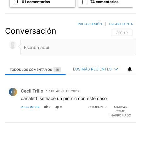
61 comentarios
74 comentarios
INICIAR SESIÓN
|
CREAR CUENTA
Conversación
SIGA ESTA CO
SEGUIR
LOS MÁS RECIENTES
TODOS LOS COMENTARIOS
18
Todos los comentarios
Comentario de Cecil Trillo.
Cecil Trillo
7 DE ABRIL DE 2023
CT
canaletti se hace un pic nic con este caso
RESPONDER
2
0
COMPARTIR
MARCAR
COMO
INAPROPIADO