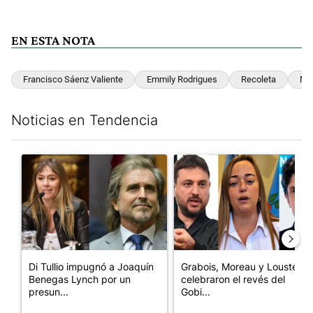
EN ESTA NOTA
Francisco Sáenz Valiente
Emmily Rodrigues
Recoleta
Mue
Noticias en Tendencia
Este listado muestra los artículos con más comentarios en los últim
Un artículo de tendencia con el título "Di Tullio impugnó a Joa
Un artículo de tendencia con e
Di Tullio impugnó a Joaquín
Grabois, Moreau y Lousteau
Benegas Lynch por un
celebraron el revés del
presun...
Gobi...