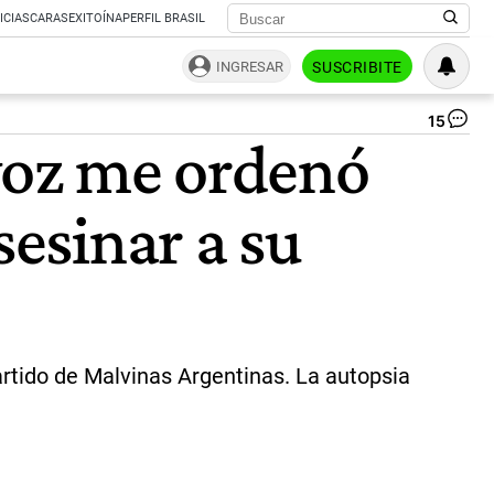
ICIAS
CARAS
EXITOÍNA
PERFIL BRASIL
INGRESAR
SUSCRIBITE
15
Di
 voz me ordenó
Ioc
de
27
sesinar a su
añ
es
de
y
ac
de
ma
a
rtido de Malvinas Argentinas. La autopsia
su
pa
a
go
y
pu