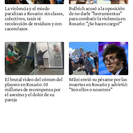
La violencia y el miedo
Bullrich acusó a la oposición
paralizan a Rosario: sin clases,
de no darle "herramientas"
colectivos, taxis ni
para combatir la violencia en
recolección de residuos y con
Rosario: "¿Se hacen cargo?"
cacerolazos
El brutal video del crimen del
Milei envió su pésame por las
playero en Rosario: 10
muertes en Rosario y advirtió:
millones de recompensa por
"Son ellos o nosotros"
el asesino y el dolor de su
pareja