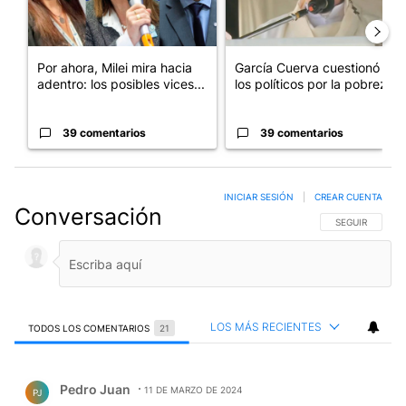
Por ahora, Milei mira hacia
García Cuerva cuestionó a
adentro: los posibles vices...
los políticos por la pobreza
39 comentarios
39 comentarios
INICIAR SESIÓN
|
CREAR CUENTA
Conversación
SIGA ESTA CO
SEGUIR
LOS MÁS RECIENTES
TODOS LOS COMENTARIOS
21
Todos los comentarios
Comentario de Pedro Juan.
Pedro Juan
11 DE MARZO DE 2024
PJ