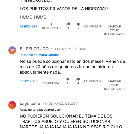
Y la HIDROVIA,??
LOS PUERTOS PRIVADOS DE LA HIDROVIA??
HUMO HUMO
2
RESPONDER
COMPARTIR
MARCAR
RESPUESTAS
4
1
COMO
INAPROPIADO
Respuesta de EL PELOTUDO.
EL PELOTUDO
11 DE MARZO DE 2024
EP
Responder a
Maria Cristina
No se puede solucionar esto en dos meses, vienen de
mas de 20 años de gobiernos K que no hicieron
absolutamente nada.
1
RESPONDER
COMPARTIR
MARCAR
RESPUESTA
1
4
COMO
INAPROPIADO
Respuesta de cayo callo.
cayo callo
11 DE MARZO DE 2024
CC
Replying to deactivated user
NO PUDIERON SOLUCIONAR EL TEMA DE LOS
TRAPITOS ABUELO Y QUIEREN SOLUCIONAR
NARCOS JAJAJAJAAJAJAJAJA NO SEAS RIDICULO