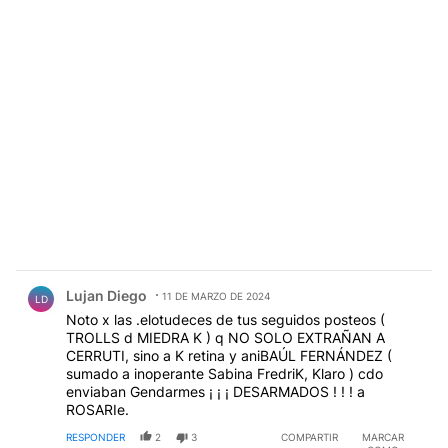
Comentario de Lujan Diego.
Lujan Diego
11 DE MARZO DE 2024
LD
Noto x las .elotudeces de tus seguidos posteos (
TROLLS d MIEDRA K ) q NO SOLO EXTRAÑAN A
CERRUTI, sino a K retina y aniBAÚL FERNÁNDEZ (
sumado a inoperante Sabina FredriK, Klaro ) cdo
enviaban Gendarmes ¡ ¡ ¡ DESARMADOS ! ! ! a
ROSARIe.
RESPONDER
2
3
COMPARTIR
MARCAR