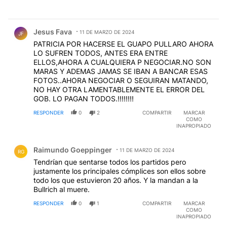
Comentario de Jesus Fava.
Jesus Fava
11 DE MARZO DE 2024
JF
PATRICIA POR HACERSE EL GUAPO PULLARO AHORA
LO SUFREN TODOS, ANTES ERA ENTRE
ELLOS,AHORA A CUALQUIERA P NEGOCIAR.NO SON
MARAS Y ADEMAS JAMAS SE IBAN A BANCAR ESAS
FOTOS..AHORA NEGOCIAR O SEGUIRAN MATANDO,
NO HAY OTRA LAMENTABLEMENTE EL ERROR DEL
GOB. LO PAGAN TODOS.!!!!!!!!
RESPONDER
0
2
COMPARTIR
MARCAR
COMO
INAPROPIADO
Comentario de Raimundo Goeppinger.
Raimundo Goeppinger
11 DE MARZO DE 2024
RG
Tendrían que sentarse todos los partidos pero
justamente los principales cómplices son ellos sobre
todo los que estuvieron 20 años. Y la mandan a la
Bullrich al muere.
RESPONDER
0
1
COMPARTIR
MARCAR
COMO
INAPROPIADO