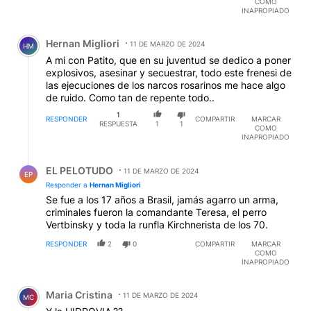
COMO
INAPROPIADO
Comentario de Hernan Migliori.
Hernan Migliori
11 DE MARZO DE 2024
HM
A mi con Patito, que en su juventud se dedico a poner
explosivos, asesinar y secuestrar, todo este frenesi de
las ejecuciones de los narcos rosarinos me hace algo
de ruido. Como tan de repente todo..
1
RESPONDER
COMPARTIR
MARCAR
RESPUESTA
1
1
COMO
INAPROPIADO
Respuesta de EL PELOTUDO.
EL PELOTUDO
11 DE MARZO DE 2024
EP
Responder a
Hernan Migliori
Se fue a los 17 años a Brasil, jamás agarro un arma,
criminales fueron la comandante Teresa, el perro
Vertbinsky y toda la runfla Kirchnerista de los 70.
RESPONDER
2
0
COMPARTIR
MARCAR
COMO
INAPROPIADO
Comentario de Maria Cristina.
Maria Cristina
11 DE MARZO DE 2024
MC