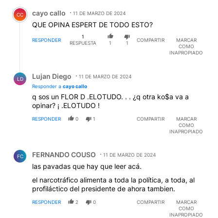
Comentario de cayo callo.
cayo callo
11 DE MARZO DE 2024
CC
QUE OPINA ESPERT DE TODO ESTO?
1
RESPONDER
COMPARTIR
MARCAR
RESPUESTA
1
1
COMO
INAPROPIADO
Respuesta de Lujan Diego.
Lujan Diego
11 DE MARZO DE 2024
LD
Responder a
cayo callo
q sos un FLOR D .ELOTUDO. . . ¿q otra ko$a va a
opinar? ¡ .ELOTUDO !
RESPONDER
0
1
COMPARTIR
MARCAR
COMO
INAPROPIADO
Comentario de FERNANDO COUSO.
FERNANDO COUSO
11 DE MARZO DE 2024
FC
las pavadas que hay que leer acá.
el narcotráfico alimenta a toda la política, a toda, al
profiláctico del presidente de ahora tambien.
RESPONDER
2
0
COMPARTIR
MARCAR
COMO
INAPROPIADO