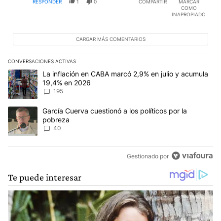
RESPONDER
1
0
COMPARTIR
MARCAR
COMO
INAPROPIADO
CARGAR MÁS COMENTARIOS
CONVERSACIONES ACTIVAS
Este listado muestra los artículos con más comentarios en los últim
Un artículo de tendencia con el título "La inflación en CABA mar
La inflación en CABA marcó 2,9% en julio y acumula
19,4% en 2026
195
Un artículo de tendencia con el título "García Cuerva cuestionó a 
García Cuerva cuestionó a los políticos por la
pobreza
40
Gestionado por