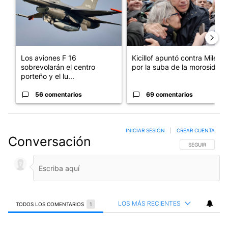
Los aviones F 16
Kicillof apuntó contra Milei
sobrevolarán el centro
por la suba de la morosida...
porteño y el lu...
56 comentarios
69 comentarios
INICIAR SESIÓN
|
CREAR CUENTA
Conversación
SIGA ESTA CO
SEGUIR
LOS MÁS RECIENTES
TODOS LOS COMENTARIOS
1
Todos los comentarios