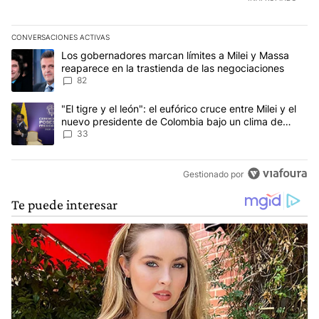
CONVERSACIONES ACTIVAS
Este listado muestra los artículos con más comentarios en los últim
Un artículo de tendencia con el título "Los gobernadores marcan l
Los gobernadores marcan límites a Milei y Massa
reaparece en la trastienda de las negociaciones
82
Un artículo de tendencia con el título ""El tigre y el león": el eu
"El tigre y el león": el eufórico cruce entre Milei y el
nuevo presidente de Colombia bajo un clima de
máxima tensión
33
Gestionado por