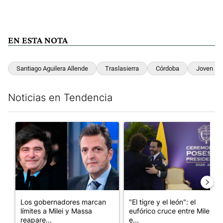
EN ESTA NOTA
Santiago Aguilera Allende
Traslasierra
Córdoba
Joven Mu
Noticias en Tendencia
Este listado muestra los artículos con más comentarios en los últim
Un artículo de tendencia con el título "Los gobernadores marcan
Un artículo de tendencia con e
Los gobernadores marcan
"El tigre y el león": el
límites a Milei y Massa
eufórico cruce entre Milei y
reapare...
e...