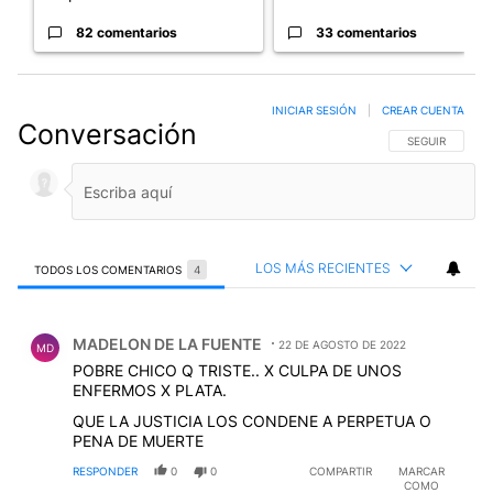
82 comentarios
33 comentarios
INICIAR SESIÓN
|
CREAR CUENTA
Conversación
SIGA ESTA CO
SEGUIR
LOS MÁS RECIENTES
TODOS LOS COMENTARIOS
4
Todos los comentarios
Comentario de MADELON DE LA FUENTE.
MADELON DE LA FUENTE
22 DE AGOSTO DE 2022
MD
POBRE CHICO Q TRISTE.. X CULPA DE UNOS
ENFERMOS X PLATA.
QUE LA JUSTICIA LOS CONDENE A PERPETUA O
PENA DE MUERTE
RESPONDER
0
0
COMPARTIR
MARCAR
COMO