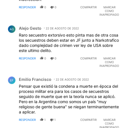
RESPONDER
0
0
COMPARTIR
MARCAR
COMO
INAPROPIADO
Comentario de Alejo Gesto.
Alejo Gesto
22 DE AGOSTO DE 2022
AG
Raro secuestro extorsivo esto pinta mas de otra cosa
los secuestros deben estar en JF junto a Narkotrafico
dado complejidad de crimen ver ley de USA sobre
este ultimo delito.
RESPONDER
0
0
COMPARTIR
MARCAR
COMO
INAPROPIADO
Comentario de Emilio Francisco.
Emilio Francisco
22 DE AGOSTO DE 2022
EF
Pensar que existió la condena a muerte en época del
proceso militar era para los casos de secuestros
seguido de muerte que en la teoría nunca se aplicó.
Pero en la Argentina como somos un país "muy
religioso de gente buena" se niegan terminantemente
a aplicar.
RESPONDER
1
1
COMPARTIR
MARCAR
COMO
INAPROPIADO