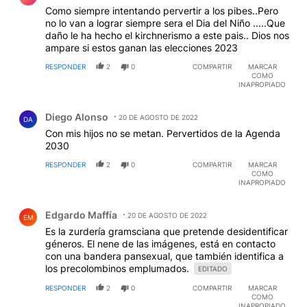
Como siempre intentando pervertir a los pibes..Pero
no lo van a lograr siempre sera el Dia del Niño .....Que
daño le ha hecho el kirchnerismo a este pais.. Dios nos
ampare si estos ganan las elecciones 2023
RESPONDER
2
0
COMPARTIR
MARCAR
COMO
INAPROPIADO
Comentario de Diego Alonso.
Diego Alonso
20 DE AGOSTO DE 2022
DA
Con mis hijos no se metan. Pervertidos de la Agenda
2030
RESPONDER
2
0
COMPARTIR
MARCAR
COMO
INAPROPIADO
Comentario de Edgardo Maffía.
Edgardo Maffía
20 DE AGOSTO DE 2022
EM
Es la zurdería gramsciana que pretende desidentificar
géneros. El nene de las imágenes, está en contacto
con una bandera pansexual, que también identifica a
los precolombinos emplumados.
EDITADO
RESPONDER
2
0
COMPARTIR
MARCAR
COMO
INAPROPIADO