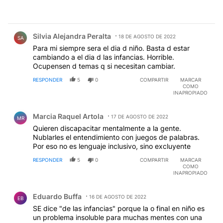
Comentario de Silvia Alejandra Peralta.
Silvia Alejandra Peralta
18 DE AGOSTO DE 2022
SA
Para mi siempre sera el dia d niño. Basta d estar
cambiando a el dia d las infancias. Horrible.
Ocupensen d temas q si necesitan cambiar.
RESPONDER
5
0
COMPARTIR
MARCAR
COMO
INAPROPIADO
Comentario de Marcia Raquel Artola.
Marcia Raquel Artola
17 DE AGOSTO DE 2022
MR
Quieren discapacitar mentalmente a la gente.
Nublarles el entendimiento con juegos de palabras.
Por eso no es lenguaje inclusivo, sino excluyente
RESPONDER
5
0
COMPARTIR
MARCAR
COMO
INAPROPIADO
Comentario de Eduardo Buffa.
Eduardo Buffa
16 DE AGOSTO DE 2022
EB
SE dice "de las infancias" porque la o final en niño es
un problema insoluble para muchas mentes con una