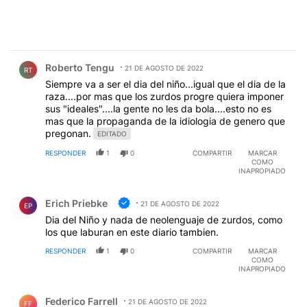
Comentario de Roberto Tengu.
Roberto Tengu
21 DE AGOSTO DE 2022
RT
Siempre va a ser el dia del niño...igual que el dia de la
raza....por mas que los zurdos progre quiera imponer
sus "ideales"....la gente no les da bola....esto no es
mas que la propaganda de la idiologia de genero que
pregonan.
EDITADO
RESPONDER
1
0
COMPARTIR
MARCAR
COMO
INAPROPIADO
Comentario de Erich Priebke.
Erich Priebke
21 DE AGOSTO DE 2022
EP
Dia del Niño y nada de neolenguaje de zurdos, como
los que laburan en este diario tambien.
RESPONDER
1
0
COMPARTIR
MARCAR
COMO
INAPROPIADO
Comentario de Federico Farrell.
Federico Farrell
21 DE AGOSTO DE 2022
FF