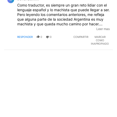
Como traductor, es siempre un gran reto lidiar con el
lenguaje español y lo machista que puede llegar a ser.
Pero leyendo los comentarios anteriores, me refleja
que alguna parte de la sociedad Argentina es muy
machista y que queda mucho camino por hacer.
Cierto que hay otras prioridades, pero si las más
Leer mas
sencillas, tanto repudio generan que será otras más
RESPONDER
0
0
COMPARTIR
MARCAR
complejas. Haceroslo mirad. Una simple opinion desde
COMO
el otro lado del atlántico (África), donde también debo
INAPROPIADO
lidiar diaramente con éste tipo de comentarios.