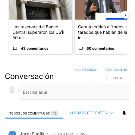
Las reservas del Banco
Caputo criticó a “todos los
Central superaron los US$
tarados que hablan de la
50 mil...
in...
43 comentarios
60 comentarios
INICIAR SESIÓN
|
CREAR CUENTA
Conversación
SIGA ESTA CO
SEGUIR
LOS MÁS RECIENTES
TODOS LOS COMENTARIOS
12
Todos los comentarios
Comentario de Jordi Eunilk.
Jordi Eunilk
13 DE DICIEMBRE DE 2022
JE