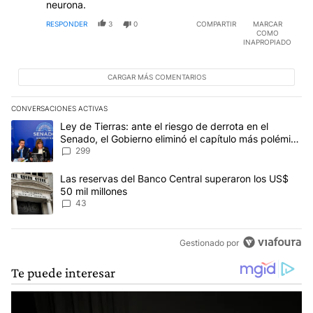
neurona.
RESPONDER
3
0
COMPARTIR
MARCAR
COMO
INAPROPIADO
CARGAR MÁS COMENTARIOS
CONVERSACIONES ACTIVAS
Este listado muestra los artículos con más comentarios en los últim
Un artículo de tendencia con el título "Ley de Tierras: ante el ri
Ley de Tierras: ante el riesgo de derrota en el
Senado, el Gobierno eliminó el capítulo más polémico
del proyecto
299
Un artículo de tendencia con el título "Las reservas del Banco Ce
Las reservas del Banco Central superaron los US$
50 mil millones
43
Gestionado por