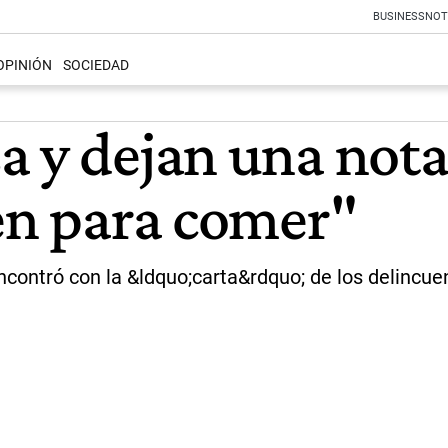
BUSINESS
NOT
OPINIÓN
SOCIEDAD
 y dejan una nota
nen para comer"
contró con la &ldquo;carta&rdquo; de los delincuent