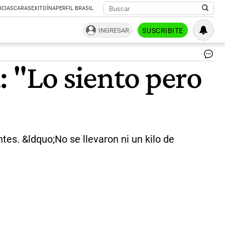
ICIAS
CARAS
EXITOÍNA
PERFIL BRASIL
INGRESAR
SUSCRIBITE
|
: "Lo siento pero
ce
es. &ldquo;No se llevaron ni un kilo de