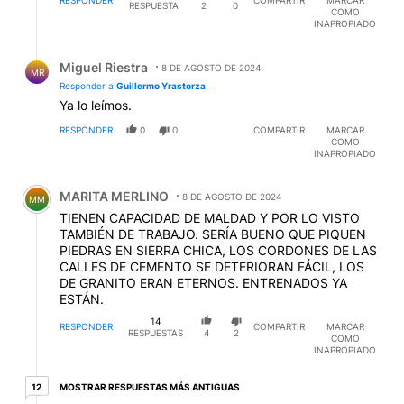
puerta del banco, con tal mala suertte que el hierrito
RESPUESTA
2
0
COMO
salio debajo de una camioneta pegandole el piso de la
INAPROPIADO
misma y el dueño un repartidos que recien llegaba
viuo como salia y entraba el hierro o sea el cateo que
Respuesta de Miguel Riestra.
al pegar contrea algo duro no dio la señal que ya
Miguel Riestra
8 DE AGOSTO DE 2024
MR
estaban en superficie
Responder a
Guillermo Yrastorza
Ya lo leímos.
RESPONDER
0
0
COMPARTIR
MARCAR
COMO
INAPROPIADO
Comentario de MARITA MERLINO.
MARITA MERLINO
8 DE AGOSTO DE 2024
MM
TIENEN CAPACIDAD DE MALDAD Y POR LO VISTO
TAMBIÉN DE TRABAJO. SERÍA BUENO QUE PIQUEN
PIEDRAS EN SIERRA CHICA, LOS CORDONES DE LAS
CALLES DE CEMENTO SE DETERIORAN FÁCIL, LOS
DE GRANITO ERAN ETERNOS. ENTRENADOS YA
ESTÁN.
14
RESPONDER
COMPARTIR
MARCAR
RESPUESTAS
4
2
COMO
INAPROPIADO
12 respuestas más antiguas
MOSTRAR RESPUESTAS MÁS ANTIGUAS
12