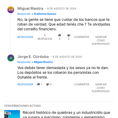
Respuesta de Miguel Riestra.
Miguel Riestra
8 DE AGOSTO DE 2024
MR
Responder a
Guillermo Suarez
No, la gente se tiene que cuidar de los bancos que te
roban de verdad. Que edad tenés che ? Te olvidastes
del corralito financiero.
1
RESPONDER
COMPARTIR
MARCAR
RESPUESTA
4
2
COMO
INAPROPIADO
Respuesta de Jorge E. Córdoba.
Jorge E. Córdoba
8 DE AGOSTO DE 2024
JE
Responder a
Miguel Riestra
Vos debés tener demasiada y los sesos ya no te dan.
Los depósitos se los robaron los peronistas con
Duhalde al frente.
RESPONDER
1
0
COMPARTIR
MARCAR
COMO
INAPROPIADO
CONVERSACIONES ACTIVAS
Este listado muestra los artículos con más comentarios en los últim
Un artículo de tendencia con el título "Récord histórico de quie
Récord histórico de quiebras y un industricidio que
ya supera a macrismo, pandemia y menemismo