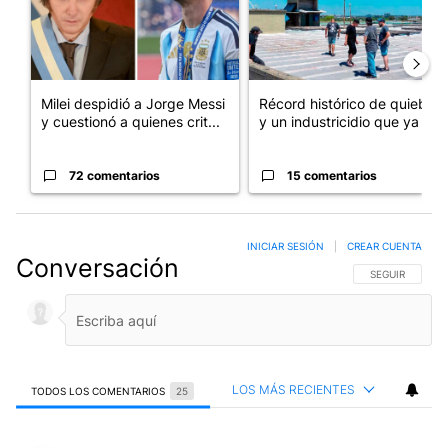
Milei despidió a Jorge Messi
Récord histórico de quiebras
y cuestionó a quienes crit...
y un industricidio que ya ...
72 comentarios
15 comentarios
INICIAR SESIÓN
|
CREAR CUENTA
Conversación
SIGA ESTA CO
SEGUIR
LOS MÁS RECIENTES
TODOS LOS COMENTARIOS
25
Todos los comentarios
Comentario de Julio DiCandia.