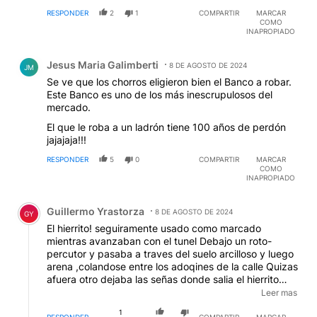
RESPONDER
2
1
COMPARTIR
MARCAR
COMO
INAPROPIADO
Comentario de Jesus Maria Galimberti.
Jesus Maria Galimberti
8 DE AGOSTO DE 2024
JM
Se ve que los chorros eligieron bien el Banco a robar.
Este Banco es uno de los más inescrupulosos del
mercado.
El que le roba a un ladrón tiene 100 años de perdón
jajajaja!!!
RESPONDER
5
0
COMPARTIR
MARCAR
COMO
INAPROPIADO
Comentario de Guillermo Yrastorza.
Guillermo Yrastorza
8 DE AGOSTO DE 2024
GY
El hierrito! seguiramente usado como marcado
mientras avanzaban con el tunel Debajo un roto-
percutor y pasaba a traves del suelo arcilloso y luego
arena ,colandose entre los adoqines de la calle Quizas
afuera otro dejaba las señas donde salia el hierrito
visualizando las marcas y sabia si los de abajo iban
Leer mas
bien o tendrian que corregir Asi hasta llegar a la
1
RESPONDER
COMPARTIR
MARCAR