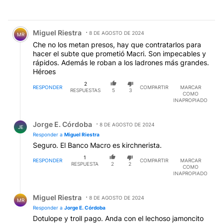
Comentario de Miguel Riestra.
Miguel Riestra
8 DE AGOSTO DE 2024
MR
Che no los metan presos, hay que contratarlos para
hacer el subte que prometió Macri. Son impecables y
rápidos. Además le roban a los ladrones más grandes.
Héroes
2
RESPONDER
COMPARTIR
MARCAR
RESPUESTAS
5
3
COMO
INAPROPIADO
Respuesta de Jorge E. Córdoba.
Jorge E. Córdoba
8 DE AGOSTO DE 2024
JE
Responder a
Miguel Riestra
Seguro. El Banco Macro es kirchnerista.
1
RESPONDER
COMPARTIR
MARCAR
RESPUESTA
2
2
COMO
INAPROPIADO
Respuesta de Miguel Riestra.
Miguel Riestra
8 DE AGOSTO DE 2024
MR
Responder a
Jorge E. Córdoba
Dotulope y troll pago. Anda con el lechoso jamoncito