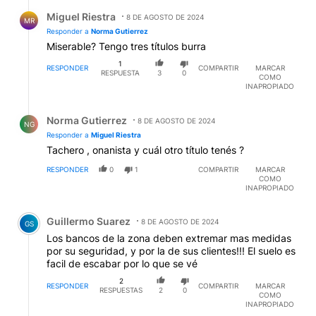
Respuesta de Miguel Riestra.
Miguel Riestra
8 DE AGOSTO DE 2024
MR
Responder a
Norma Gutierrez
Miserable? Tengo tres títulos burra
1
RESPONDER
COMPARTIR
MARCAR
RESPUESTA
3
0
COMO
INAPROPIADO
Respuesta de Norma Gutierrez.
Norma Gutierrez
8 DE AGOSTO DE 2024
NG
Responder a
Miguel Riestra
Tachero , onanista y cuál otro título tenés ?
RESPONDER
0
1
COMPARTIR
MARCAR
COMO
INAPROPIADO
Comentario de Guillermo Suarez.
Guillermo Suarez
8 DE AGOSTO DE 2024
GS
Los bancos de la zona deben extremar mas medidas
por su seguridad, y por la de sus clientes!!! El suelo es
facil de escabar por lo que se vé
2
RESPONDER
COMPARTIR
MARCAR
RESPUESTAS
2
0
COMO
INAPROPIADO