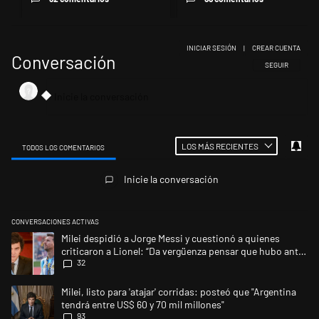
INICIAR SESIÓN
|
CREAR CUENTA
Conversación
SIGA ESTA CONV
SEGUIR
LOS MÁS RECIENTES
TODOS LOS COMENTARIOS
Todos los comentarios
Inicie la conversación
CONVERSACIONES ACTIVAS
Este listado muestra los artículos con más comentarios en los últimos 
Un artículo de tendencia con el título "Milei despidió a Jorge Messi y 
Milei despidió a Jorge Messi y cuestionó a quienes
criticaron a Lionel: “Da vergüenza pensar que hubo anti-
32
Messi”
Un artículo de tendencia con el título "Milei, listo para 'atajar' corrid
Milei, listo para 'atajar' corridas: posteó que "Argentina
tendrá entre US$ 60 y 70 mil millones"
93