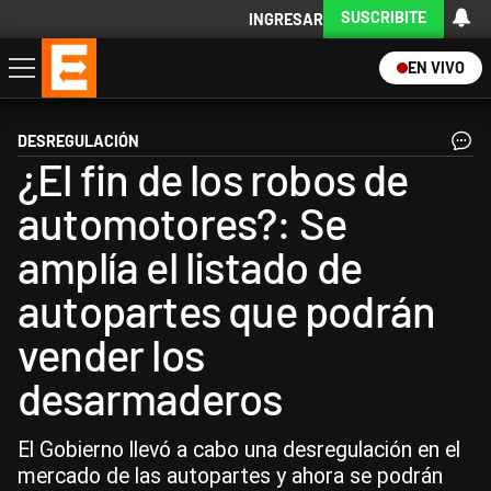
SUSCRIBITE
INGRESAR
EN VIVO
Economía
Política
Internacional
Actualidad
Descargá la App
DESREGULACIÓN
¿El fin de los robos de
automotores?: Se
amplía el listado de
autopartes que podrán
vender los
desarmaderos
El Gobierno llevó a cabo una desregulación en el
mercado de las autopartes y ahora se podrán