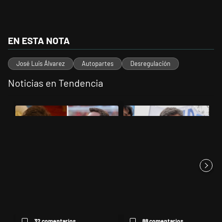
EN ESTA NOTA
José Luis Álvarez
Autopartes
Desregulación
Noticias en Tendencia
Este listado muestra los artículos con más comentarios en los últimos 
Un artículo de tendencia con el título "Milei despidió a Jorge Messi
Un artículo de tendencia con el tí
Milei despidió a Jorge Messi y
Kicillof apuntó contra Milei por
cuestionó a quienes crit...
la suba de la morosida...
32 comentarios
88 comentarios