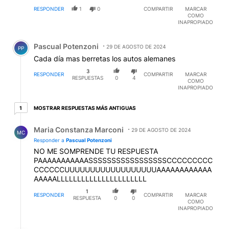
RESPONDER
1
0
COMPARTIR
MARCAR
COMO
INAPROPIADO
Comentario de Pascual Potenzoni.
Pascual Potenzoni
29 DE AGOSTO DE 2024
PP
Cada día mas berretas los autos alemanes
3
RESPONDER
COMPARTIR
MARCAR
RESPUESTAS
0
4
COMO
INAPROPIADO
1 respuesta más antiguas
MOSTRAR RESPUESTAS MÁS ANTIGUAS
1
Respuesta de Maria Constanza Marconi.
Maria Constanza Marconi
29 DE AGOSTO DE 2024
MC
Responder a
Pascual Potenzoni
NO ME SOMPRENDE TU RESPUESTA
PAAAAAAAAAAASSSSSSSSSSSSSSSSSCCCCCCCCC
CCCCCCUUUUUUUUUUUUUUUUUUAAAAAAAAAAAA
AAAAALLLLLLLLLLLLLLLLLLLLLL
1
RESPONDER
COMPARTIR
MARCAR
RESPUESTA
0
0
COMO
INAPROPIADO
Respuesta de Pascual Potenzoni.