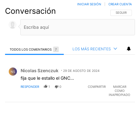
INICIAR SESIÓN
|
CREAR CUENTA
Conversación
SIGA ESTA CO
SEGUIR
LOS MÁS RECIENTES
TODOS LOS COMENTARIOS
7
Todos los comentarios
Comentario de Nicolas Szenczuk.
Nicolas Szenczuk
29 DE AGOSTO DE 2024
NS
fija que le estallo el GNC...
RESPONDER
1
0
COMPARTIR
MARCAR
COMO
INAPROPIADO