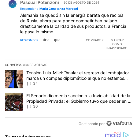
Pascual Potenzoni
30 DE AGOSTO DE 2024
PP
Responder a
Maria Constanza Marconi
Alemania se quedó sin la energía barata que recibía
de Rusia, ahora para poder competir han bajado
drásticamente la calidad de sus productos, a Francia
le pasa lo mismo
RESPONDER
0
0
COMPARTIR
MARCAR
COMO
INAPROPIADO
CONVERSACIONES ACTIVAS
Este listado muestra los artículos con más comentarios en los últim
Un artículo de tendencia con el título "Tensión Lula-Milei: “Anu
Tensión Lula-Milei: “Anular el regreso del embajador
marca un compás diplomático al que no estamos
acostumbrados"
34
Un artículo de tendencia con el título "El Senado dio media sanci
El Senado dio media sanción a la Inviolabilidad de la
Propiedad Privada: el Gobierno tuvo que ceder en la
Ley del Manejo del Fuego
30
Gestionado por