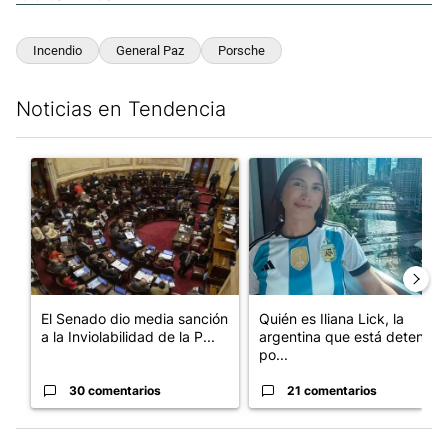
Incendio
General Paz
Porsche
Noticias en Tendencia
Este listado muestra los artículos con más comentarios en los últim
Un artículo de tendencia con el título "El Senado dio media san
Un artículo de tendencia con e
El Senado dio media sanción
Quién es Iliana Lick, la
a la Inviolabilidad de la P...
argentina que está detenida
po...
30 comentarios
21 comentarios