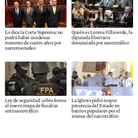
Lo dice la Corte Suprema: no
Quién es Lorena Villaverde, la
podrá haber condenas
diputada libertaria
menores de cuatro años por
denunciada por narcotráfico
narcomenudeo
Ley de seguridad: cobra forma
La Iglesia pidió mayor
el nuevo mapa de fiscalías
presencia del Estado en
antinarcotráfico
barrios populares por el
avance del narcotráfico