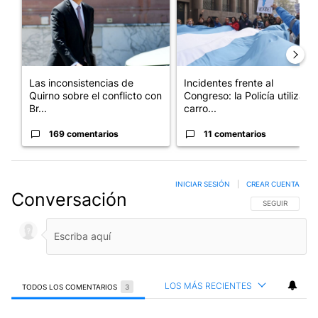
Las inconsistencias de
Incidentes frente al
Quirno sobre el conflicto con
Congreso: la Policía utiliza
Br...
carro...
169 comentarios
11 comentarios
INICIAR SESIÓN
|
CREAR CUENTA
Conversación
SIGA ESTA CO
SEGUIR
LOS MÁS RECIENTES
TODOS LOS COMENTARIOS
3
Todos los comentarios