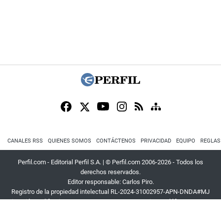
CANALES RSS
QUIENES SOMOS
CONTÁCTENOS
PRIVACIDAD
EQUIPO
REGLAS
Perfil.com - Editorial Perfil S.A.
| © Perfil.com 2006-2026 - Todos los
derechos reservados.
Editor responsable: Carlos Piro.
Registro de la propiedad intelectual RL-2024-31002957-APN-DNDA#MJ
Dirección:
California 2715
,
C1289ABI
,
CABA, Argentina
| Teléfono:
+54 9 11
3453 4567
| E-mail:
atencion@perfil.com