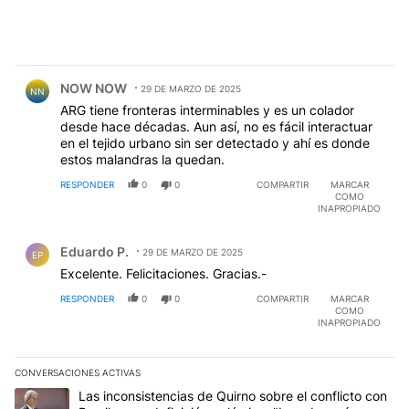
Comentario de NOW NOW.
NOW NOW
29 DE MARZO DE 2025
NN
ARG tiene fronteras interminables y es un colador
desde hace décadas. Aun así, no es fácil interactuar
en el tejido urbano sin ser detectado y ahí es donde
estos malandras la quedan.
RESPONDER
0
0
COMPARTIR
MARCAR
COMO
INAPROPIADO
Comentario de Eduardo P..
Eduardo P.
29 DE MARZO DE 2025
EP
Excelente. Felicitaciones. Gracias.-
RESPONDER
0
0
COMPARTIR
MARCAR
COMO
INAPROPIADO
CONVERSACIONES ACTIVAS
Este listado muestra los artículos con más comentarios en los últim
Un artículo de tendencia con el título "Las inconsistencias de Qui
Las inconsistencias de Quirno sobre el conflicto con