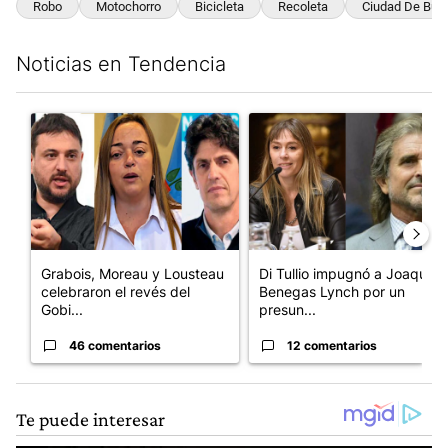
Robo
Motochorro
Bicicleta
Recoleta
Ciudad De Bue
Noticias en Tendencia
Este listado muestra los artículos con más comentarios en los últim
Un artículo de tendencia con el título "Grabois, Moreau y Loust
Un artículo de tendencia con e
Grabois, Moreau y Lousteau
Di Tullio impugnó a Joaquín
celebraron el revés del
Benegas Lynch por un
Gobi...
presun...
46 comentarios
12 comentarios