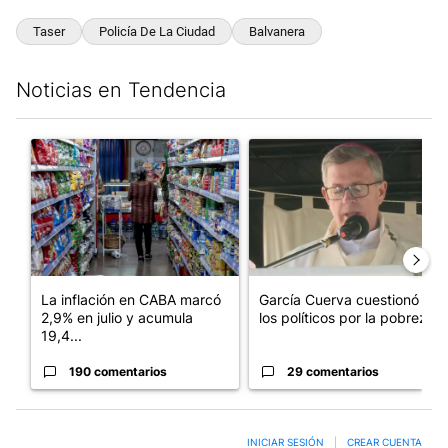
Taser
Policía De La Ciudad
Balvanera
Noticias en Tendencia
Este listado muestra los artículos con más comentarios en los últim
Un artículo de tendencia con el título "La inflación en CABA m
Un artículo de tendencia con e
La inflación en CABA marcó
García Cuerva cuestionó a
2,9% en julio y acumula
los políticos por la pobreza
19,4...
190 comentarios
29 comentarios
INICIAR SESIÓN
|
CREAR CUENTA