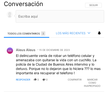
Conversación
SIGA ESTA CO
SEGUIR
LOS MÁS RECIENTES
TODOS LOS COMENTARIOS
3
Todos los comentarios
Comentario de Aleus Aleus.
Aleus Aleus
15 DE DICIEMBRE DE 2023
AA
El delincuente venía de robar un teléfono celular y
amenazaba con quitarse la vida con un cuchillo. La
policía de la Ciudad de Buenos Aires intervino y lo
detuvo. Porque no lo dejaron que lo hiciera ??? lo mas
importante era recuperar el telefono !
RESPONDER
0
0
COMPARTIR
MARCAR
COMO
INAPROPIADO