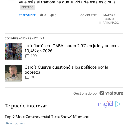
vale más el tramontina que la vida de esta es c or ia
EDITADO
RESPONDER
0
0
COMPARTIR
MARCAR
COMO
INAPROPIADO
CONVERSACIONES ACTIVAS
Este listado muestra los artículos con más comentarios en los últim
Un artículo de tendencia con el título "La inflación en CABA mar
La inflación en CABA marcó 2,9% en julio y acumula
19,4% en 2026
190
Un artículo de tendencia con el título "García Cuerva cuestionó a 
García Cuerva cuestionó a los políticos por la
pobreza
30
Gestionado por