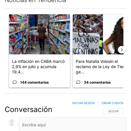
Noticias en Tendencia
Este listado muestra los artículos con más comentarios en los últim
Un artículo de tendencia con el título "La inflación en CABA m
Un artículo de tendencia con e
La inflación en CABA marcó
Para Natalia Volosin el
2,9% en julio y acumula
reclamo de la Ley de Tierras
19,4...
ge...
144 comentarios
34 comentarios
INICIAR SESIÓN
|
CREAR CUENTA
Conversación
SIGA ESTA CO
SEGUIR