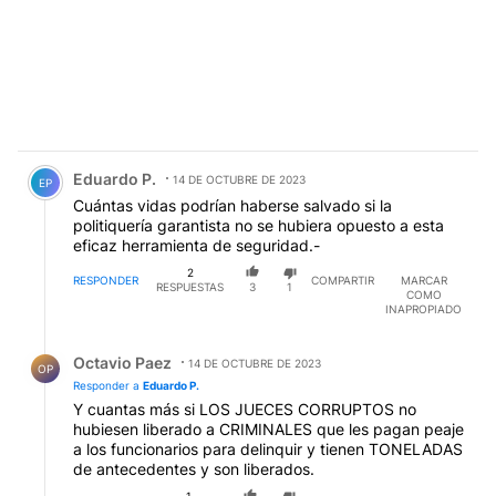
Comentario de Eduardo P..
Eduardo P.
14 DE OCTUBRE DE 2023
EP
Cuántas vidas podrían haberse salvado si la
politiquería garantista no se hubiera opuesto a esta
eficaz herramienta de seguridad.-
2
RESPONDER
COMPARTIR
MARCAR
RESPUESTAS
3
1
COMO
INAPROPIADO
Respuesta de Octavio Paez.
Octavio Paez
14 DE OCTUBRE DE 2023
OP
Responder a
Eduardo P.
Y cuantas más si LOS JUECES CORRUPTOS no
hubiesen liberado a CRIMINALES que les pagan peaje
a los funcionarios para delinquir y tienen TONELADAS
de antecedentes y son liberados.
1