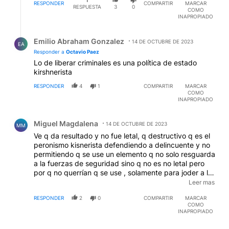
RESPONDER
COMPARTIR
MARCAR
RESPUESTA
3
0
COMO
INAPROPIADO
Respuesta de Emilio Abraham Gonzalez.
Emilio Abraham Gonzalez
14 DE OCTUBRE DE 2023
EA
Responder a
Octavio Paez
Lo de liberar criminales es una política de estado
kirshnerista
RESPONDER
4
1
COMPARTIR
MARCAR
COMO
INAPROPIADO
Comentario de Miguel Magdalena.
Miguel Magdalena
14 DE OCTUBRE DE 2023
MM
Ve q da resultado y no fue letal, q destructivo q es el
peronismo kisnerista defendiendo a delincuente y no
permitiendo q se use un elemento q no solo resguarda
a la fuerzas de seguridad sino q no es no letal pero
por q no querrían q se use , solamente para joder a la
gente ypara q la policía cuando actúe valla preso por
Leer mas
q el único arma q tenia era la 9mm y por miedo a q lo
RESPONDER
2
0
COMPARTIR
MARCAR
echen no la usaba y terminaba muerto el policía
COMO
INAPROPIADO