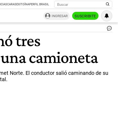
ICIAS
CARAS
EXITOÍNA
PERFIL BRASIL
INGRESAR
SUSCRIBITE
Im
nó tres
ilu
|
Mu
r una camioneta
tra
ser
atr
po
un
Camet Norte. El conductor salió caminando de su
ca
tal.
de
OC
|
Dia
La
Cap
-
Ma