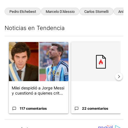
Pedro Etchebest
Marcelo D'Alessio
Carlos Stornelli
Aníba
Noticias en Tendencia
Este listado muestra los artículos con más comentarios en los últim
Un artículo de tendencia con el título "Milei despidió a Jorge 
Un artículo de tendencia con el
Milei despidió a Jorge Messi
y cuestionó a quienes crit...
117 comentarios
22 comentarios