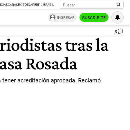
ICIAS
CARAS
EXITOÍNA
PERFIL BRASIL
INGRESAR
SUSCRIBITE
5
Ca
iodistas tras la
Ro
|
Ce
Casa Rosada
 a tener acreditación aprobada. Reclamó