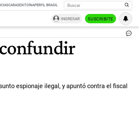
ICIAS
CARAS
EXITOÍNA
PERFIL BRASIL
INGRESAR
SUSCRIBITE
El
 confundir
pr
No
de
la
Pa
Ad
Pé
Esq
unto espionaje ilegal, y apuntó contra el fiscal
|
NA