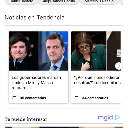
Daniel Santoro
Alejo Ramos Padilla
Marcelo D'Alessio
Car
Noticias en Tendencia
Este listado muestra los artículos con más comentarios en los últim
Un artículo de tendencia con el título "Los gobernadores marcan
Un artículo de tendencia con e
Los gobernadores marcan
"¿Por qué 'nonoslodieron' a
límites a Milei y Massa
nosotros?": el desopilante ...
reapare...
35 comentarios
34 comentarios