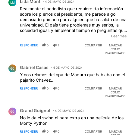
Lida Mont
4 DE MAYO DE 2024
LM
Realmente el periodista que requiere tta información
sobre los p erros del presidente, me parece algo
demasiado primario para alguien que ha salido de una
universidad. El país tiene problemas muy serios, la
sociedad igual, y emplear al tiempo en preguntas que
tienen asidero algumno sino para conventillo, es
Leer mas
increíble en un periodista.- Unn poquito de vergUenza
RESPONDER
0
1
COMPARTIR
MARCAR
nos da.-
COMO
INAPROPIADO
Comentario de Gabriel Casas.
Gabriel Casas
4 DE MAYO DE 2024
GC
Y nos reíamos del opa de Maduro que hablaba con el
pajarito Chavez...
RESPONDER
0
0
COMPARTIR
MARCAR
COMO
INAPROPIADO
Comentario de Grand Guignol.
Grand Guignol
4 DE MAYO DE 2024
GG
No le da el swing ni para extra en una película de los
Monty Python
RESPONDER
0
0
COMPARTIR
MARCAR