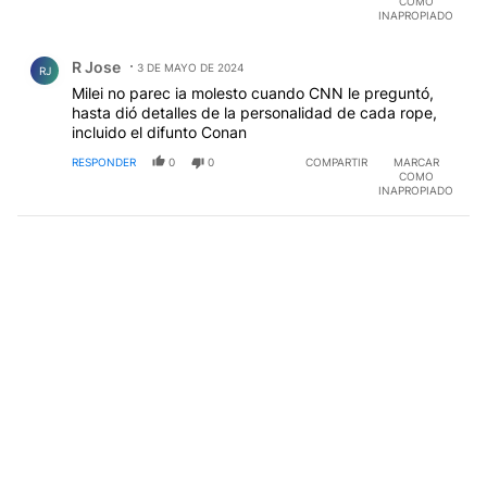
COMO
INAPROPIADO
Comentario de R Jose.
R Jose
3 DE MAYO DE 2024
RJ
Milei no parec ia molesto cuando CNN le preguntó,
hasta dió detalles de la personalidad de cada rope,
incluido el difunto Conan
RESPONDER
0
0
COMPARTIR
MARCAR
COMO
INAPROPIADO