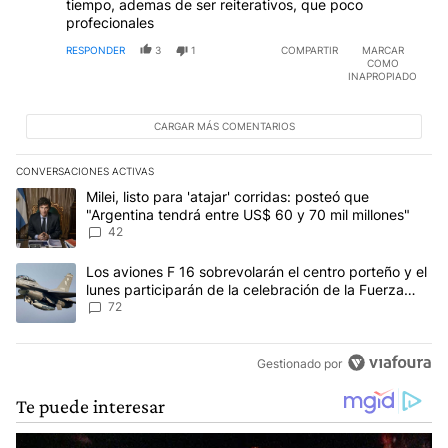
tiempo, ademas de ser reiterativos, que poco
profecionales
RESPONDER
3
1
COMPARTIR
MARCAR
COMO
INAPROPIADO
CARGAR MÁS COMENTARIOS
CONVERSACIONES ACTIVAS
Este listado muestra los artículos con más comentarios en los últim
Un artículo de tendencia con el título "Milei, listo para 'atajar' c
Milei, listo para 'atajar' corridas: posteó que
"Argentina tendrá entre US$ 60 y 70 mil millones"
42
Un artículo de tendencia con el título "Los aviones F 16 sobrevola
Los aviones F 16 sobrevolarán el centro porteño y el
lunes participarán de la celebración de la Fuerza
Aérea
72
Gestionado por