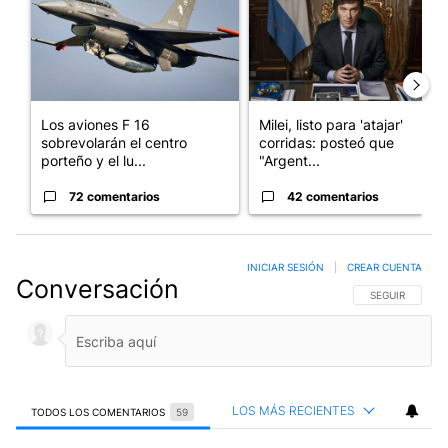
Los aviones F 16
Milei, listo para 'atajar'
sobrevolarán el centro
corridas: posteó que
porteño y el lu...
"Argent...
72 comentarios
42 comentarios
INICIAR SESIÓN
|
CREAR CUENTA
Conversación
SIGA ESTA CO
SEGUIR
LOS MÁS RECIENTES
TODOS LOS COMENTARIOS
59
Todos los comentarios