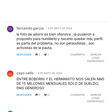
Comentario de fernando garcia.
fernando garcia
4 DE MAYO DE 2024
FG
la foto de adorni es bien ofensiva , la pusieron a
proposito para humillarlo y hacerlo quedar mal, perfil
es parte del problema, no son pereodistas , son
activistas de la pauta,
RESPONDER
0
1
COMPARTIR
MARCAR
COMO
INAPROPIADO
Comentario de cayo callo.
cayo callo
4 DE MAYO DE 2024
CC
ENTRE BOBORNI Y EL HERMANITO NOS SALEN MAS
DE 15 MILLONES MENSUALES SOLO DE SUELDO,
PAIS GENEROSO
RESPONDER
0
0
COMPARTIR
MARCAR
COMO
INAPROPIADO
Comentario de Lida Mont.