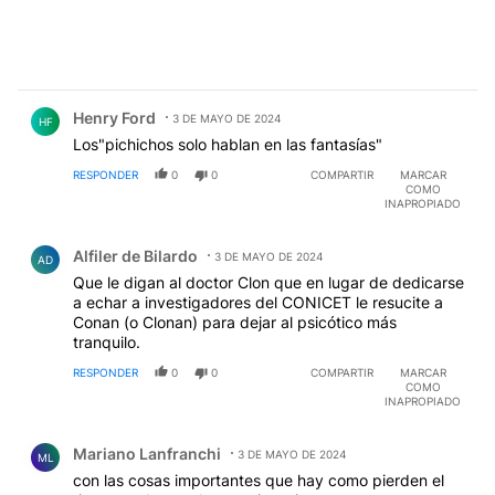
Comentario de Henry Ford.
Henry Ford
3 DE MAYO DE 2024
HF
Los"pichichos solo hablan en las fantasías"
RESPONDER
0
0
COMPARTIR
MARCAR
COMO
INAPROPIADO
Comentario de Alfiler de Bilardo.
Alfiler de Bilardo
3 DE MAYO DE 2024
AD
Que le digan al doctor Clon que en lugar de dedicarse
a echar a investigadores del CONICET le resucite a
Conan (o Clonan) para dejar al psicótico más
tranquilo.
RESPONDER
0
0
COMPARTIR
MARCAR
COMO
INAPROPIADO
Comentario de Mariano Lanfranchi.
Mariano Lanfranchi
3 DE MAYO DE 2024
ML
con las cosas importantes que hay como pierden el