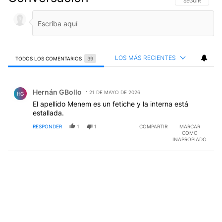
SIGA ESTA CO
SEGUIR
LOS MÁS RECIENTES
TODOS LOS COMENTARIOS
39
Todos los comentarios
Comentario de Hernán GBollo.
Hernán GBollo
21 DE MAYO DE 2026
HG
El apellido Menem es un fetiche y la interna está
estallada.
RESPONDER
1
1
COMPARTIR
MARCAR
COMO
INAPROPIADO