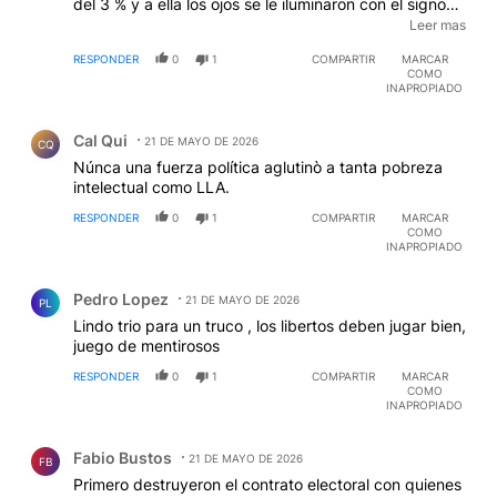
del 3 % y a ella los ojos se le iluminaron con el signo
$$.Encontrò su lugar dentro del mecanismo
Leer mas
aprendiendo de este clan y empleando a fondo su
RESPONDER
0
1
COMPARTIR
MARCAR
figura de hacedora de su hermanisimo.Pobre ilusa
COMO
,creerà que se saldrà con la suya,pero la historia
INAPROPIADO
siempre ajusta las cuentas mas tarde o mas
Comentario de Cal Qui.
temprano.IRREAL de gomera a Presidenta de
Cal Qui
Argentina.
21 DE MAYO DE 2026
CQ
Núnca una fuerza política aglutinò a tanta pobreza
intelectual como LLA.
RESPONDER
0
1
COMPARTIR
MARCAR
COMO
INAPROPIADO
Comentario de Pedro Lopez.
Pedro Lopez
21 DE MAYO DE 2026
PL
Lindo trio para un truco , los libertos deben jugar bien,
juego de mentirosos
RESPONDER
0
1
COMPARTIR
MARCAR
COMO
INAPROPIADO
Comentario de Fabio Bustos.
Fabio Bustos
21 DE MAYO DE 2026
FB
Primero destruyeron el contrato electoral con quienes