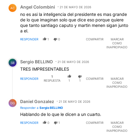
Comentario de Angel Colombini.
Angel Colombini
21 DE MAYO DE 2026
AC
no es asi la inteligencia del presidente es mas grande
de lo que imaginan solo que dice eso porque quiere
que tanto santiago caputo y martin menen sigan junto
a el.
RESPONDER
1
0
COMPARTIR
MARCAR
COMO
INAPROPIADO
Comentario de Sergio BELLINO.
Sergio BELLINO
21 DE MAYO DE 2026
SB
TRES IMPRESENTABLES
1
RESPONDER
COMPARTIR
MARCAR
RESPUESTA
1
1
COMO
INAPROPIADO
Respuesta de Daniel Gonzalez.
Daniel Gonzalez
21 DE MAYO DE 2026
DG
Responder a
Sergio BELLINO
Hablando de lo que le dicen a un cuarto.
RESPONDER
0
1
COMPARTIR
MARCAR
COMO
INAPROPIADO