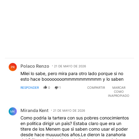
Comentario de Polaco Renzo.
Polaco Renzo
21 DE MAYO DE 2026
PR
Milei lo sabe, pero mira para otro lado porque si no
esto hace boooooooommmmmmmmmm y lo saben
RESPONDER
0
1
COMPARTIR
MARCAR
COMO
INAPROPIADO
Comentario de Miranda Kent.
Miranda Kent
21 DE MAYO DE 2026
MK
Como podrìa la tartera con sus pobres conocimientos
en politica dirigir un paìs? Estaba claro que era un
titere de los Menem que sì saben como usar el poder
desde hace muuuuchos años.Le dieron la zanahoria