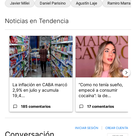
Javier Milei
Daniel Parisino
Agustín Laje
Ramiro Marra
Noticias en Tendencia
Este listado muestra los artículos con más comentarios en los últim
Un artículo de tendencia con el título "La inflación en CABA m
Un artículo de tendencia con e
La inflación en CABA marcó
“Como no tenía sueño,
2,9% en julio y acumula
empecé a consumir
19,4...
cocaína”: la de...
185 comentarios
17 comentarios
INICIAR SESIÓN
|
CREAR CUENTA
Conversación