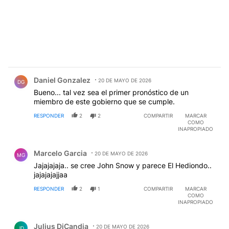
Comentario de Daniel Gonzalez.
Daniel Gonzalez
20 DE MAYO DE 2026
DG
Bueno... tal vez sea el primer pronóstico de un
miembro de este gobierno que se cumple.
RESPONDER
2
2
COMPARTIR
MARCAR
COMO
INAPROPIADO
Comentario de Marcelo Garcia.
Marcelo Garcia
20 DE MAYO DE 2026
MG
Jajajajaja.. se cree John Snow y parece El Hediondo..
jajajajajjaa
RESPONDER
2
1
COMPARTIR
MARCAR
COMO
INAPROPIADO
Comentario de Julius DiCandia.
Julius DiCandia
20 DE MAYO DE 2026
JD