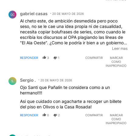
Comentario de gabriel casas.
gabriel casas
20 DE MAYO DE 2026
GC
Al cheto este, de ambición desmedida pero poco
seso, no se le cae una idea propia ni de casualidad,
necesita copiar bolufrases de series, como cuando le
escribia los discursos al OPA plagiando las líneas de
"El Ala Oeste". ¿Como le podría ir bien a un gobierno
donde el "mas inteligente y estratega" es este
Leer mas
pancho?
EDITADO
RESPONDER
3
1
COMPARTIR
MARCAR
COMO
INAPROPIADO
Comentario de Sergio ..
Sergio .
20 DE MAYO DE 2026
S.
Ojo Santi que Pañalín te considera como a un
hermano!!!!
Asi que cuidado con agacharte a recoger un billete
del piso en Olivos o la Casa Rosada!
RESPONDER
0
2
COMPARTIR
MARCAR
COMO
INAPROPIADO
Comentario de Julius DiCandia.