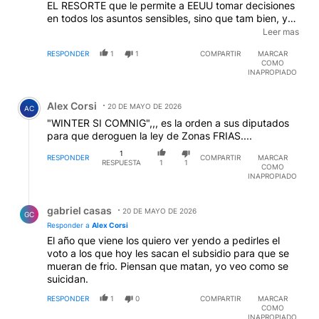
EL RESORTE que le permite a EEUU tomar decisiones
en todos los asuntos sensibles, sino que tam bien, y
gracias a el, los norteamericanos saben todo lo que
Leer mas
pasa, en todas partes...de alli que la SIDE, es lo que
RESPONDER
1
1
COMPARTIR
MARCAR
ms le interesa...
EDITADO
COMO
INAPROPIADO
Comentario de Alex Corsi.
Alex Corsi
20 DE MAYO DE 2026
AC
"WINTER SI COMNIG",,, es la orden a sus diputados
para que deroguen la ley de Zonas FRIAS....
1
RESPONDER
COMPARTIR
MARCAR
RESPUESTA
1
1
COMO
INAPROPIADO
Respuesta de gabriel casas.
gabriel casas
20 DE MAYO DE 2026
GC
Responder a
Alex Corsi
El año que viene los quiero ver yendo a pedirles el
voto a los que hoy les sacan el subsidio para que se
mueran de frio. Piensan que matan, yo veo como se
suicidan.
RESPONDER
1
0
COMPARTIR
MARCAR
COMO
INAPROPIADO