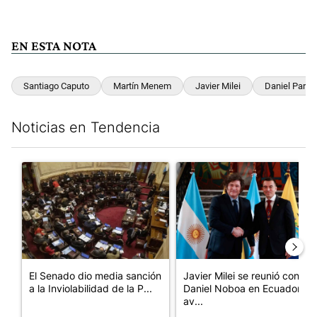
EN ESTA NOTA
Santiago Caputo
Martín Menem
Javier Milei
Daniel Parisi
Noticias en Tendencia
Este listado muestra los artículos con más comentarios en los últim
Un artículo de tendencia con el título "El Senado dio media san
Un artículo de tendencia con e
El Senado dio media sanción
Javier Milei se reunió con
a la Inviolabilidad de la P...
Daniel Noboa en Ecuador y
av...