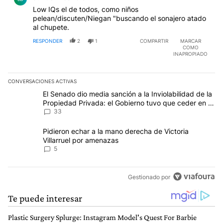
Low IQs el de todos, como niños
pelean/discuten/Niegan "buscando el sonajero atado
al chupete.
RESPONDER
2
1
COMPARTIR
MARCAR
COMO
INAPROPIADO
CONVERSACIONES ACTIVAS
Este listado muestra los artículos con más comentarios en los últim
Un artículo de tendencia con el título "El Senado dio media sanci
El Senado dio media sanción a la Inviolabilidad de la
Propiedad Privada: el Gobierno tuvo que ceder en la
Ley del Manejo del Fuego
33
Un artículo de tendencia con el título "Pidieron echar a la mano d
Pidieron echar a la mano derecha de Victoria
Villarruel por amenazas
5
Gestionado por