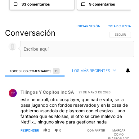
33 comentarios
9 comentarios
INICIAR SESIÓN
|
CREAR CUENTA
Conversación
SIGA ESTA CO
SEGUIR
LOS MÁS RECIENTES
TODOS LOS COMENTARIOS
11
Todos los comentarios
Comentario de Tilingos Y Copitos Inc SA.
Tilingos Y Copitos Inc SA
21 DE MAYO DE 2026
TY
este nenetroll, otro cosplayer, que nadie voto, se la
pasa jugando con fondos reservados y en la casa de
gobierno usandola de playroom con el esqizo... uno
fantasea que es Moises, el otro se cree malevo de
Netflix.. ninguno sirve para gestionar nada
RESPONDER
2
0
COMPARTIR
MARCAR
COMO
INAPROPIADO