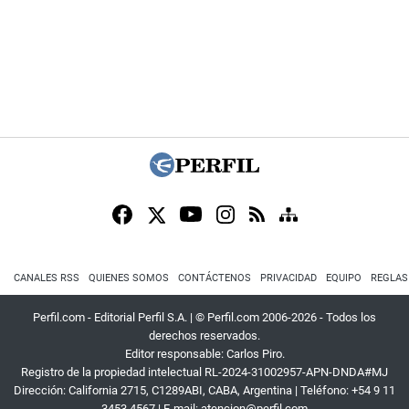
CANALES RSS
QUIENES SOMOS
CONTÁCTENOS
PRIVACIDAD
EQUIPO
REGLAS
Perfil.com - Editorial Perfil S.A.
| © Perfil.com 2006-2026 - Todos los
derechos reservados.
Editor responsable: Carlos Piro.
Registro de la propiedad intelectual RL-2024-31002957-APN-DNDA#MJ
Dirección:
California 2715
,
C1289ABI
,
CABA, Argentina
| Teléfono:
+54 9 11
3453 4567
| E-mail:
atencion@perfil.com