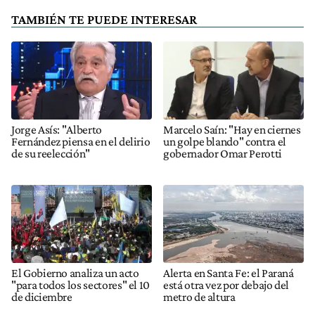
TAMBIÉN TE PUEDE INTERESAR
Jorge Asís: "Alberto
Marcelo Saín: "Hay en ciernes
Fernández piensa en el delirio
un golpe blando" contra el
de su reelección"
gobernador Omar Perotti
El Gobierno analiza un acto
Alerta en Santa Fe: el Paraná
"para todos los sectores" el 10
está otra vez por debajo del
de diciembre
metro de altura