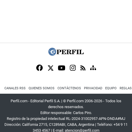
CANALES RSS
QUIENES SOMOS
CONTÁCTENOS
PRIVACIDAD
EQUIPO
REGLAS
Perfil.com - Editorial Perfil S.A.
| © Perfil.com 2006-2026 - Todos los
derechos reservados.
Editor responsable: Carlos Piro.
Registro de la propiedad intelectual RL-2024-31002957-APN-DNDA#MJ
Dirección:
California 2715
,
C1289ABI
,
CABA, Argentina
| Teléfono:
+54 9 11
3453 4567
| E-mail:
atencion@perfil.com