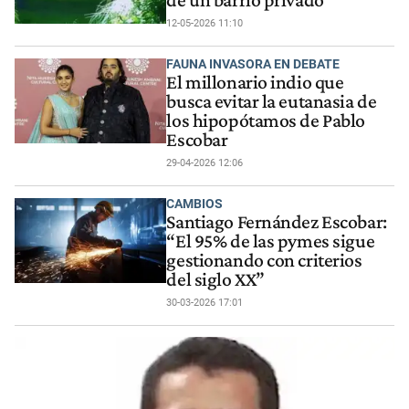
de un barrio privado
12-05-2026 11:10
FAUNA INVASORA EN DEBATE
El millonario indio que
busca evitar la eutanasia de
los hipopótamos de Pablo
Escobar
29-04-2026 12:06
CAMBIOS
Santiago Fernández Escobar:
“El 95% de las pymes sigue
gestionando con criterios
del siglo XX”
30-03-2026 17:01