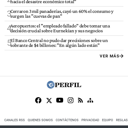
hacia el desastre económico total"
Cerraron 3 mil panaderías, cayó un 60% el consumo y
3
surgen las "cuevas de pan"
Aeropuertos: el "empleado fallado" debe tomar una
4
decisión crucial sobre Eurnekian y sus negocios
El Banco Central no pudo dar precisiones sobre un
5
sobrante de $4 billones: "En algún lado están"
VER MÁS
CANALES RSS
QUIENES SOMOS
CONTÁCTENOS
PRIVACIDAD
EQUIPO
REGLAS