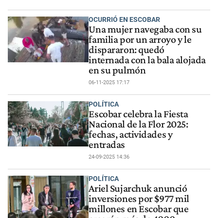
OCURRIÓ EN ESCOBAR
Una mujer navegaba con su
familia por un arroyo y le
dispararon: quedó
internada con la bala alojada
en su pulmón
06-11-2025 17:17
POLÍTICA
Escobar celebra la Fiesta
Nacional de la Flor 2025:
fechas, actividades y
entradas
24-09-2025 14:36
POLÍTICA
Ariel Sujarchuk anunció
inversiones por $977 mil
millones en Escobar que