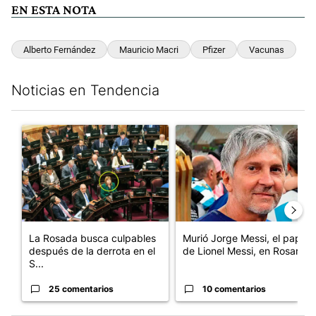
EN ESTA NOTA
Alberto Fernández
Mauricio Macri
Pfizer
Vacunas
Noticias en Tendencia
Este listado muestra los artículos con más comentarios en los últim
Un artículo de tendencia con el título "La Rosada busca culpabl
Un artículo de tendencia con e
La Rosada busca culpables
Murió Jorge Messi, el papá
después de la derrota en el
de Lionel Messi, en Rosario
S...
25 comentarios
10 comentarios