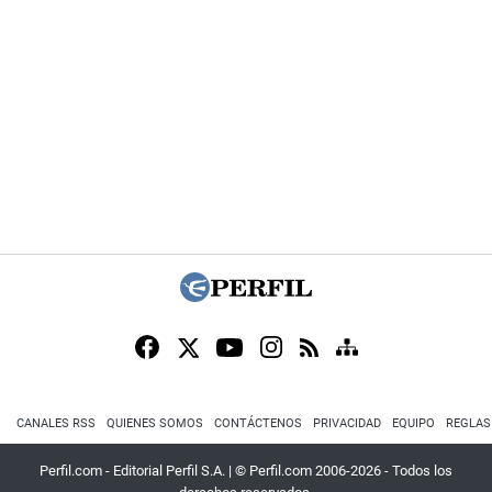
CANALES RSS
QUIENES SOMOS
CONTÁCTENOS
PRIVACIDAD
EQUIPO
REGLAS
Perfil.com - Editorial Perfil S.A.
| © Perfil.com 2006-2026 - Todos los