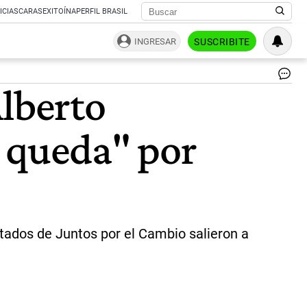
ICIAS
CARAS
EXITOÍNA
PERFIL BRASIL
INGRESAR
SUSCRIBITE
El
Alberto
di
na
de
e queda" por
la
UC
Alf
Co
|
CE
putados de Juntos por el Cambio salieron a