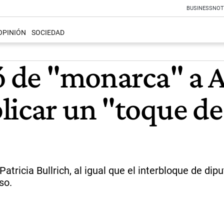
BUSINESS
NOT
OPINIÓN
SOCIEDAD
dó de "monarca" a 
licar un "toque d
Patricia Bullrich, al igual que el interbloque de di
so.