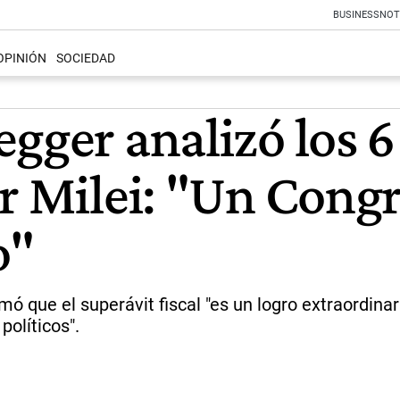
BUSINESS
NOT
OPINIÓN
SOCIEDAD
gger analizó los 6
r Milei: "Un Congr
o"
irmó que el superávit fiscal "es un logro extraordina
políticos".