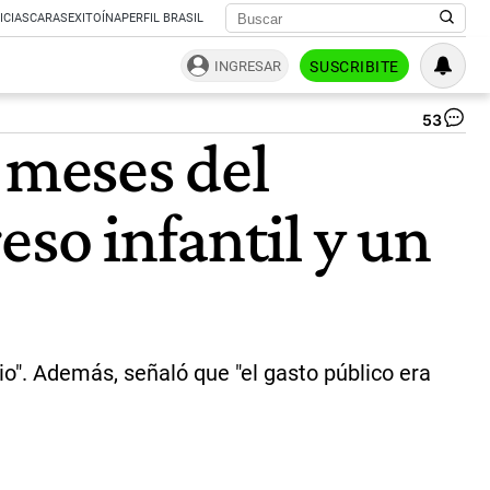
ICIAS
CARAS
EXITOÍNA
PERFIL BRASIL
INGRESAR
SUSCRIBITE
53
Fe
 meses del
St
|
NA
eso infantil y un
rio". Además, señaló que "el gasto público era