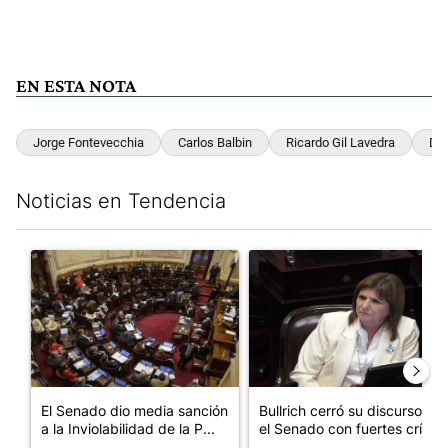
EN ESTA NOTA
Jorge Fontevecchia
Carlos Balbin
Ricardo Gil Lavedra
Del
Noticias en Tendencia
Este listado muestra los artículos con más comentarios en los últim
Un artículo de tendencia con el título "El Senado dio media san
Un artículo de tendencia con el
El Senado dio media sanción
Bullrich cerró su discurso en
a la Inviolabilidad de la P...
el Senado con fuertes crí...