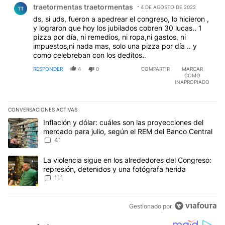
traetormentas traetormentas
4 DE AGOSTO DE 2022
TT
ds, si uds, fueron a apedrear el congreso, lo hicieron ,
y lograron que hoy los jubilados cobren 30 lucas.. 1
pizza por día, ni remedios, ni ropa,ni gastos, ni
impuestos,ni nada mas, solo una pizza por día .. y
como celebreban con los deditos..
RESPONDER
4
0
COMPARTIR
MARCAR
COMO
INAPROPIADO
CONVERSACIONES ACTIVAS
Este listado muestra los artículos con más comentarios en los últim
Un artículo de tendencia con el título "Inflación y dólar: cuáles 
Inflación y dólar: cuáles son las proyecciones del
mercado para julio, según el REM del Banco Central
41
Un artículo de tendencia con el título "La violencia sigue en los 
La violencia sigue en los alrededores del Congreso:
represión, detenidos y una fotógrafa herida
111
Gestionado por