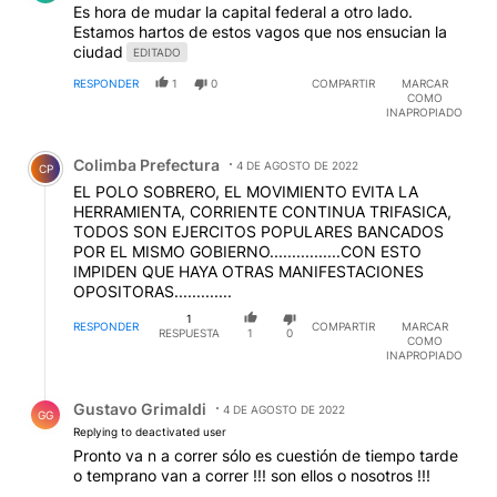
choreo disfrazado de social y de solidaridad, como
Es hora de mudar la capital federal a otro lado.
sucede en los sueldos del personal en blanco, sea
Estamos hartos de estos vagos que nos ensucian la
privado o público, los sindicalistas fueron a la
ciudad
EDITADO
asunción de Massa para q no se les corte el choreo
RESPONDER
1
0
COMPARTIR
MARCAR
pintado de "solidaridad".
COMO
INAPROPIADO
Comentario de Colimba Prefectura.
Colimba Prefectura
4 DE AGOSTO DE 2022
CP
EL POLO SOBRERO, EL MOVIMIENTO EVITA LA
HERRAMIENTA, CORRIENTE CONTINUA TRIFASICA,
TODOS SON EJERCITOS POPULARES BANCADOS
POR EL MISMO GOBIERNO................CON ESTO
IMPIDEN QUE HAYA OTRAS MANIFESTACIONES
OPOSITORAS.............
1
RESPONDER
COMPARTIR
MARCAR
RESPUESTA
1
0
COMO
INAPROPIADO
Respuesta de Gustavo Grimaldi.
Gustavo Grimaldi
4 DE AGOSTO DE 2022
GG
Replying to deactivated user
Pronto va n a correr sólo es cuestión de tiempo tarde
o temprano van a correr !!! son ellos o nosotros !!!