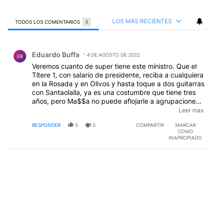
LOS MÁS RECIENTES
TODOS LOS COMENTARIOS
8
Todos los comentarios
Comentario de Eduardo Buffa.
Eduardo Buffa
4 DE AGOSTO DE 2022
EB
Veremos cuanto de super tiene este ministro. Que el
Títere 1, con salario de presidente, reciba a cualquiera
en la Rosada y en Olivos y hasta toque a dos guitarras
con Santaolalla, ya es una costumbre que tiene tres
años, pero Ma$$a no puede aflojarle a agrupaciones
que transitan no en la vereda del medio, sino en la
Leer mas
calle de lo delictivo. Y si no los recibe, queman todo.
RESPONDER
0
0
COMPARTIR
MARCAR
Estamos yendo al 2001 con algo de 1975.
COMO
INAPROPIADO