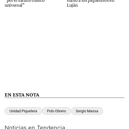
"por el salario básico
sumó a los piqueteros en
universal"
Luján
EN ESTA NOTA
Unidad Piquetera
Polo Obrero
Sergio Massa
Noticias en Tendencia