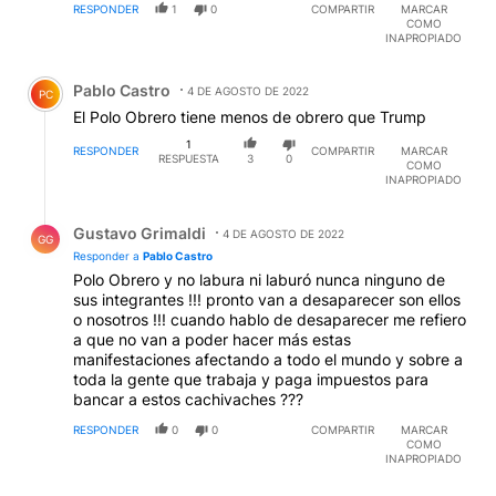
RESPONDER
1
0
COMPARTIR
MARCAR
COMO
INAPROPIADO
Comentario de Pablo Castro.
Pablo Castro
4 DE AGOSTO DE 2022
PC
El Polo Obrero tiene menos de obrero que Trump
1
RESPONDER
COMPARTIR
MARCAR
RESPUESTA
3
0
COMO
INAPROPIADO
Respuesta de Gustavo Grimaldi.
Gustavo Grimaldi
4 DE AGOSTO DE 2022
GG
Responder a
Pablo Castro
Polo Obrero y no labura ni laburó nunca ninguno de
sus integrantes !!! pronto van a desaparecer son ellos
o nosotros !!! cuando hablo de desaparecer me refiero
a que no van a poder hacer más estas
manifestaciones afectando a todo el mundo y sobre a
toda la gente que trabaja y paga impuestos para
bancar a estos cachivaches ???
RESPONDER
0
0
COMPARTIR
MARCAR
COMO
INAPROPIADO
Comentario de traetormentas traetormentas.