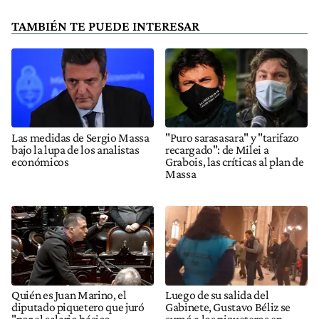
TAMBIÉN TE PUEDE INTERESAR
Las medidas de Sergio Massa
"Puro sarasasara" y "tarifazo
bajo la lupa de los analistas
recargado": de Milei a
económicos
Grabois, las críticas al plan de
Massa
Quién es Juan Marino, el
Luego de su salida del
diputado piquetero que juró
Gabinete, Gustavo Béliz se