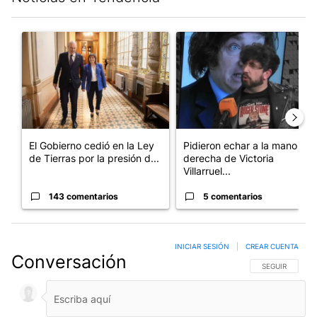
Este listado muestra los artículos con más comentarios en los últim
Un artículo de tendencia con el título "El Gobierno cedió en la
Un artículo de tendencia con e
El Gobierno cedió en la Ley
Pidieron echar a la mano
de Tierras por la presión d...
derecha de Victoria
Villarruel...
143 comentarios
5 comentarios
INICIAR SESIÓN
|
CREAR CUENTA
Conversación
SIGA ESTA CO
SEGUIR