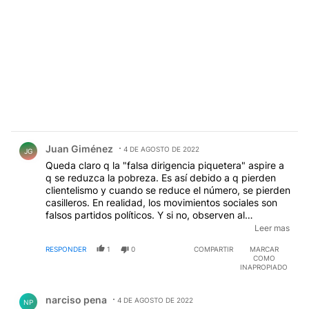
Comentario de Juan Giménez.
Juan Giménez
4 DE AGOSTO DE 2022
JG
Queda claro q la "falsa dirigencia piquetera" aspire a
q se reduzca la pobreza. Es así debido a q pierden
clientelismo y cuando se reduce el número, se pierden
casilleros. En realidad, los movimientos sociales son
falsos partidos políticos. Y si no, observen al
movimiento de Grabois q tiene diputados nacionales,
Leer mas
sin ser partido. Una estructura partidaria está sujeta a
RESPONDER
1
0
COMPARTIR
MARCAR
normas específicas las cuales deben ser cumplidas si
COMO
o si, mientras q un movimiento social no y puede
INAPROPIADO
recibir dinero de cualquier parte. Como dice Narciso
Comentario de narciso pena.
Pena, si cambian la capital ¿desaparecerán los
narciso pena
Grabois, los Yaskis y demás.? Es hora de poner coto al
4 DE AGOSTO DE 2022
NP