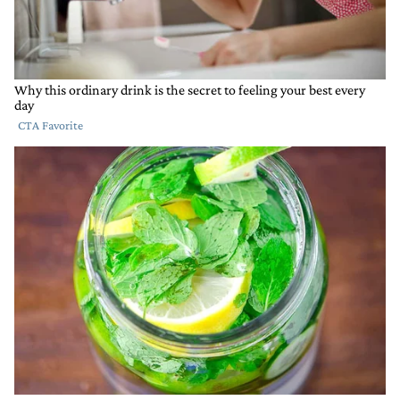
Jaja jajajaja milei jaja jajajaja jajaja jajajaja jajaja jajajaja
jajaja jajajaja mediático payaso
RESPONDER
0
0
COMPARTIR
MARCAR
COMO
INAPROPIADO
Comentario de Dario Carda.
Dario Carda
4 DE AGOSTO DE 2022
Dejen de pavotear, permitan que el ministro haga su
trabajo, delen 90 dias para que demuestren sus
habilidades. Es por el bien de la patria. Uds aman la
pobresa. Y se olvidan de sus pariente que no estan en
la politicas.
1
RESPONDER
COMPARTIR
MARCAR
RESPUESTA
0
0
COMO
INAPROPIADO
Respuesta de Fernando Dulce.
Fernando Dulce
5 DE AGOSTO DE 2022
Responder a
Dario Carda
Dario Carda en menos de 90 dias el presidente
cambio a 3 ministros de economia, no sera que ellos
mismos no les dan tiempo? Por el bien de la patria hay
que echar a todos.
RESPONDER
0
0
COMPARTIR
MARCAR