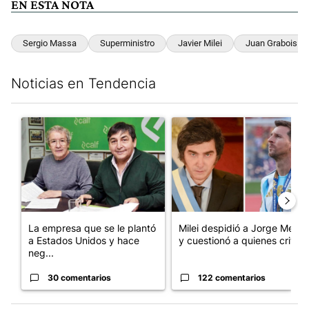
EN ESTA NOTA
Sergio Massa
Superministro
Javier Milei
Juan Grabois
Noticias en Tendencia
Este listado muestra los artículos con más comentarios en los últim
Un artículo de tendencia con el título "La empresa que se le p
Un artículo de tendencia con e
La empresa que se le plantó
Milei despidió a Jorge Messi
a Estados Unidos y hace
y cuestionó a quienes crit...
neg...
30 comentarios
122 comentarios