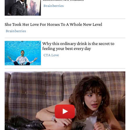
ayudar ,haganlo ...
PIENSEN UNA VEZ EN LA GENTE Y NO EN UDS
MISMOS
GRACIAS
2
RESPONDER
COMPARTIR
MARCAR
RESPUESTAS
0
0
COMO
INAPROPIADO
Respuesta de Carlos Brun.
Carlos Brun
4 DE AGOSTO DE 2022
Responder a
Alberto Caramellino
Muy simple: hasta que Cri$tina no este presa, no
habra paz, ni orden, ni futuro en nuestro pais.
JUSTICIA, el pueblo aguarda.
RESPONDER
0
0
COMPARTIR
MARCAR
COMO
INAPROPIADO
Respuesta de Fernando Dulce.
Fernando Dulce
5 DE AGOSTO DE 2022
Responder a
Alberto Caramellino
Si el plan de Masa es ajustar al trabajador, apretar con
impuestos a una clase que nos llega a finde mes y