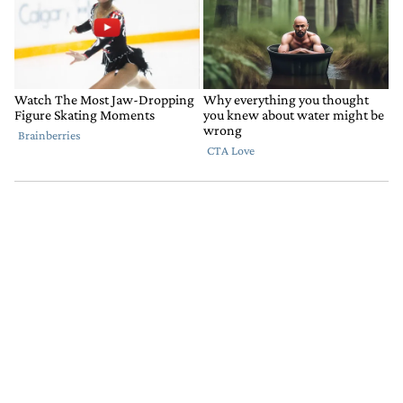
Comentario de Arnaldo Pintus.
Arnaldo Pintus
4 DE AGOSTO DE 2022
Milei candidato a diputado???
RESPONDER
0
0
COMPARTIR
MARCAR
COMO
INAPROPIADO
Gestionado por