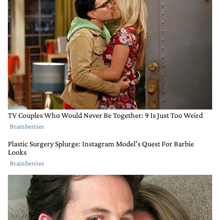
Comentario de Federico De Igarzabal.
Federico De Igarzabal
4 DE AGOSTO DE 2022
Todo lo que contribuya a destabilizar al gobierno y a
hacerlo caer es positivo. bien Milei y Grabois. a seguir
tirando mieya
1
RESPONDER
COMPARTIR
MARCAR
RESPUESTA
0
0
COMO