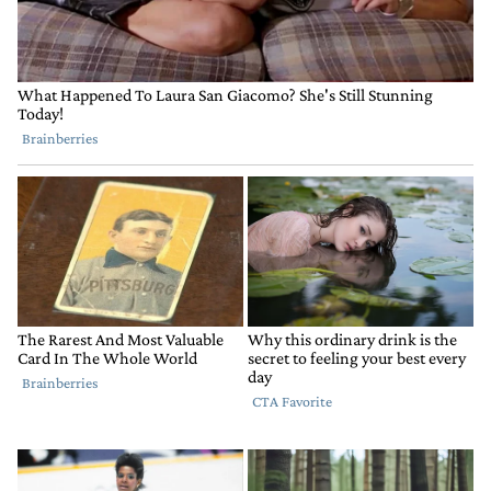
tomar deuda para controlar el precio del dólar, creo
que el plan Nacio fracasado.
RESPONDER
0
0
COMPARTIR
MARCAR
COMO
INAPROPIADO
Comentario de Carlos Brun.
Carlos Brun
4 DE AGOSTO DE 2022
MASSArasa = ventajita.
RESPONDER
2
0
COMPARTIR
MARCAR
COMO
INAPROPIADO