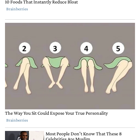
COMO
INAPROPIADO
Comentario de Adriana Pintos.
Adriana Pintos
4 DE AGOSTO DE 2022
REALMENTE DIJO "S ...." ?? JEEE PARECE Q EN EL
COUNTRY NO CONOCEN LA DEFINICION DE
SARASA FALTA MUCHA CALLE M'HIJO
RESPONDER
0
0
COMPARTIR
MARCAR
COMO
INAPROPIADO
Comentario de Alberto Caramellino.
Alberto Caramellino
4 DE AGOSTO DE 2022
Yo le diria a la OPOSICION que colabore
Esto no es lo que consideran mejor ??lo mas
adecuado ?? ayuden ,arrimen ideas ,sumen
propuestas ,porque la alternativa para nosotros ,es
peor si Massa fracasa
Y ese escenario va a ser horrible
Ya habra tiempo para criticas ,candidaturas y
candidatos
Si tienen que taparse la nariz y vendarse los ojos para