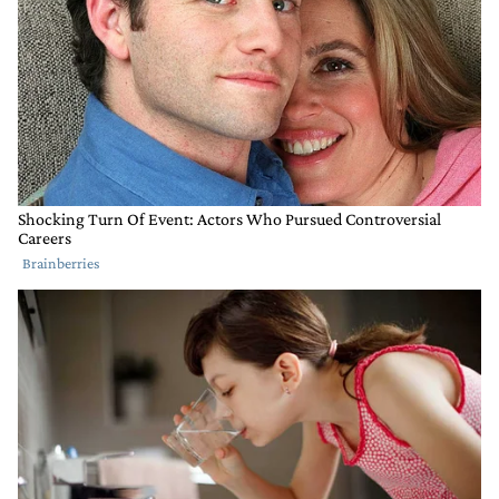
INAPROPIADO
Respuesta de Fernando Dulce.
Fernando Dulce
5 DE AGOSTO DE 2022
Responder a
Federico De Igarzabal
El gobierno se desesestabiliza solo , no te preocupes
no necesita de nadie mas.
RESPONDER
0
0
COMPARTIR
MARCAR
COMO
INAPROPIADO
Comentario de Fran Barrios.
Fran Barrios
4 DE AGOSTO DE 2022
Viva milei, viva la libertad! Milei 2023
Se les termina el juego a los vagos que cobran
asignaciones y a los pobres y a los trabajadores.
BALAda y libertad para todos!
1
RESPONDER
COMPARTIR
MARCAR
RESPUESTA
1
0
COMO
INAPROPIADO
Respuesta de Gabriel Jhonatan.
Gabriel Jhonatan
4 DE AGOSTO DE 2022
Responder a
Fran Barrios