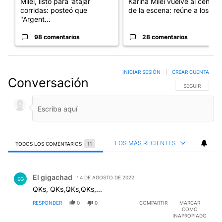
Milei, listo para 'atajar'
Karina Milei vuelve al centro
corridas: posteó que
de la escena: reúne a los...
"Argent...
98 comentarios
28 comentarios
INICIAR SESIÓN
|
CREAR CUENTA
Conversación
SIGA ESTA CO
SEGUIR
LOS MÁS RECIENTES
TODOS LOS COMENTARIOS
11
Todos los comentarios
Comentario de El gigachad.
El gigachad
4 DE AGOSTO DE 2022
EG
QKs, QKs,QKs,QKs,...
RESPONDER
0
0
COMPARTIR
MARCAR
COMO
INAPROPIADO