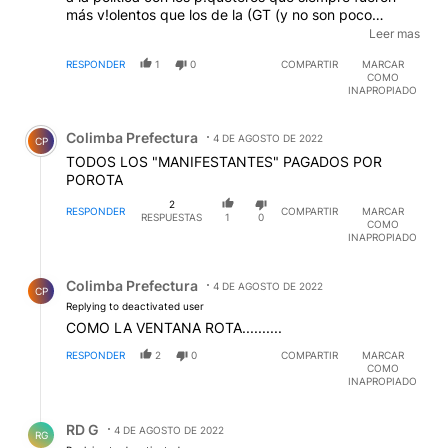
más v!olentos que los de la (GT (y no son poco
violentos estos muchachEs). Habrá mucho de esto y
Leer mas
Grabito hace semanas que viene amenazando con
RESPONDER
1
0
COMPARTIR
MARCAR
quilombo$...como los de La Cámp*ra, aunque por otra
COMO
"causa".
INAPROPIADO
Comentario de Colimba Prefectura.
Colimba Prefectura
4 DE AGOSTO DE 2022
CP
TODOS LOS "MANIFESTANTES" PAGADOS POR
POROTA
2
RESPONDER
COMPARTIR
MARCAR
RESPUESTAS
1
0
COMO
INAPROPIADO
Respuesta de Colimba Prefectura.
Colimba Prefectura
4 DE AGOSTO DE 2022
CP
Replying to deactivated user
COMO LA VENTANA ROTA..........
RESPONDER
2
0
COMPARTIR
MARCAR
COMO
INAPROPIADO
Respuesta de RD G.
RD G
4 DE AGOSTO DE 2022
RG