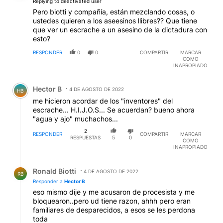
Replying to deactivated user
Pero biotti y compañía, están mezclando cosas, o
ustedes quieren a los aseesinos llibres?? Que tiene
que ver un escrache a un asesino de la dictadura con
esto?
RESPONDER
0
0
COMPARTIR
MARCAR
COMO
INAPROPIADO
Comentario de Hector B.
Hector B
4 DE AGOSTO DE 2022
HB
me hicieron acordar de los "inventores" del
escrache... H.I.J.O.S... Se acuerdan? bueno ahora
"agua y ajo" muchachos...
2
RESPONDER
COMPARTIR
MARCAR
RESPUESTAS
5
0
COMO
INAPROPIADO
Respuesta de Ronald Biotti.
Ronald Biotti
4 DE AGOSTO DE 2022
RB
Responder a
Hector B
eso mismo dije y me acusaron de procesista y me
bloquearon..pero ud tiene razon, ahhh pero eran
familiares de desparecidos, a esos se les perdona
toda