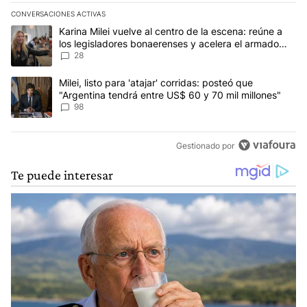
CONVERSACIONES ACTIVAS
Este listado muestra los artículos con más comentarios en los últim
Un artículo de tendencia con el título "Karina Milei vuelve al cen
Karina Milei vuelve al centro de la escena: reúne a
los legisladores bonaerenses y acelera el armado
para 2027
28
Un artículo de tendencia con el título "Milei, listo para 'atajar' 
Milei, listo para 'atajar' corridas: posteó que
"Argentina tendrá entre US$ 60 y 70 mil millones"
98
Gestionado por