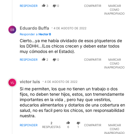
RESPONDER
3
0
COMPARTIR
MARCAR
COMO
INAPROPIADO
Respuesta de Eduardo Buffa.
Eduardo Buffa
4 DE AGOSTO DE 2022
EB
Responder a
Hector B
Cierto...ya me había olvidado de esos p!queteros de
los DDHH...(Los chicos crecen y deben estar todos
muy cómodos en el Estado).
RESPONDER
2
0
COMPARTIR
MARCAR
COMO
INAPROPIADO
Comentario de victor luis.
victor luis
4 DE AGOSTO DE 2022
VL
Si me permiten, los que no tienen un trabajo o dos
fijos, no deben tener hijos, estos, son tremendamente
importantes en la vida , pero hay que vestirlos,
educarlos alimentarlos y dotarlos de una cobertura en
salud, no es facil pero los chicos, son responsabilidad
nuestra.
2
RESPONDER
COMPARTIR
MARCAR
RESPUESTAS
6
1
COMO
INAPROPIADO