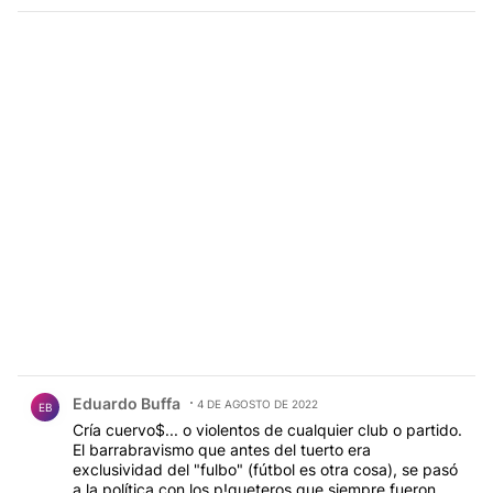
Comentario de Eduardo Buffa.
Eduardo Buffa
4 DE AGOSTO DE 2022
EB
Cría cuervo$... o violentos de cualquier club o partido.
El barrabravismo que antes del tuerto era
exclusividad del "fulbo" (fútbol es otra cosa), se pasó
a la política con los p!queteros que siempre fueron