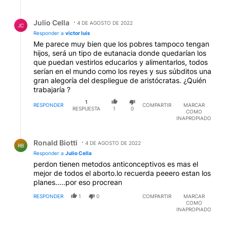
Respuesta de Julio Cella.
Julio Cella
4 DE AGOSTO DE 2022
JC
Responder a
victor luis
Me parece muy bien que los pobres tampoco tengan
hijos, será un tipo de eutanacia donde quedarían los
que puedan vestirlos educarlos y alimentarlos, todos
serían en el mundo como los reyes y sus súbditos una
gran alegoría del despliegue de aristócratas. ¿Quién
trabajaría ?
1
RESPONDER
COMPARTIR
MARCAR
RESPUESTA
1
0
COMO
INAPROPIADO
Respuesta de Ronald Biotti.
Ronald Biotti
4 DE AGOSTO DE 2022
RB
Responder a
Julio Cella
perdon tienen metodos anticonceptivos es mas el
mejor de todos el aborto.lo recuerda peeero estan los
planes.....por eso procrean
RESPONDER
1
0
COMPARTIR
MARCAR
COMO
INAPROPIADO