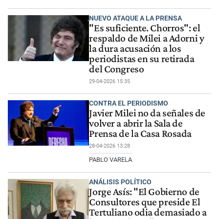
NUEVO ATAQUE A LA PRENSA
"Es suficiente. Chorros": el
respaldo de Milei a Adorni y
la dura acusación a los
periodistas en su retirada
del Congreso
29-04-2026 15:35
CONTRA EL PERIODISMO
Javier Milei no da señales de
volver a abrir la Sala de
Prensa de la Casa Rosada
28-04-2026 13:28
PABLO VARELA
ANÁLISIS POLÍTICO
Jorge Asís: "El Gobierno de
Consultores que preside El
Tertuliano odia demasiado a