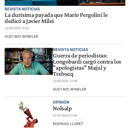
REVISTA NOTICIAS
La durísima payada que Mario Pergolini le
dedicó a Javier Milei
12-09-2025 10:22
GUSTAVO WINKLER
REVISTA NOTICIAS
Guerra de periodistas:
Longobardi cargó contra los
"apologistas" Majul y
Trebucq
10-09-2025 13:58
GUSTAVO WINKLER
OPINIÓN
Nolsalp
07-09-2025 07:00
RODRIGO LLORET