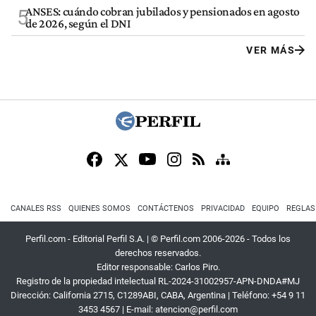
ANSES: cuándo cobran jubilados y pensionados en agosto
5
de 2026, según el DNI
VER MÁS
CANALES RSS
QUIENES SOMOS
CONTÁCTENOS
PRIVACIDAD
EQUIPO
REGLAS
Perfil.com - Editorial Perfil S.A.
| © Perfil.com 2006-2026 - Todos los
derechos reservados.
Editor responsable: Carlos Piro.
Registro de la propiedad intelectual RL-2024-31002957-APN-DNDA#MJ
Dirección:
California 2715
,
C1289ABI
,
CABA, Argentina
| Teléfono:
+54 9 11
3453 4567
| E-mail:
atencion@perfil.com