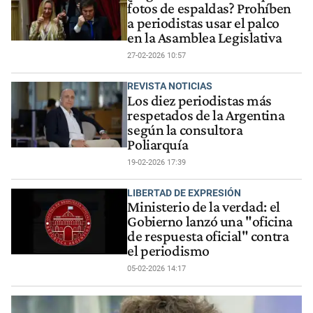
fotos de espaldas? Prohíben
a periodistas usar el palco
en la Asamblea Legislativa
27-02-2026 10:57
REVISTA NOTICIAS
Los diez periodistas más
respetados de la Argentina
según la consultora
Poliarquía
19-02-2026 17:39
LIBERTAD DE EXPRESIÓN
Ministerio de la verdad: el
Gobierno lanzó una "oficina
de respuesta oficial" contra
el periodismo
05-02-2026 14:17