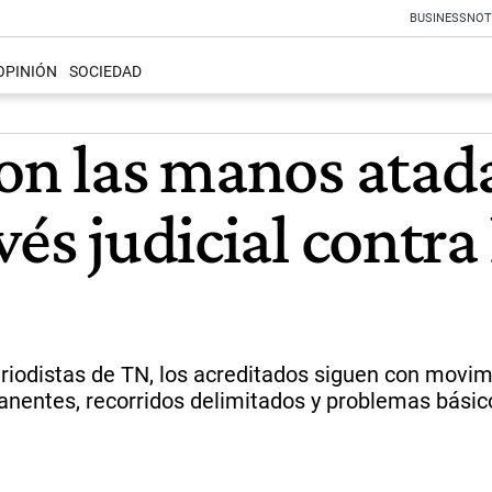
BUSINESS
NOT
OPINIÓN
SOCIEDAD
con las manos atad
vés judicial contra
periodistas de TN, los acreditados siguen con movim
manentes, recorridos delimitados y problemas bási