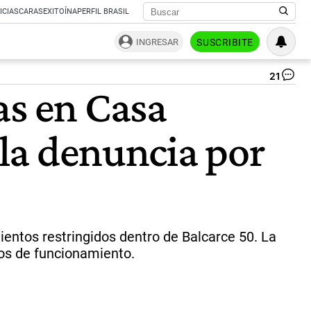
ICIAS
CARAS
EXITOÍNA
PERFIL BRASIL
INGRESAR
SUSCRIBITE
21
Ca
as en Casa
ro
El
Pr
 la denuncia por
pro
el
in
a
los
per
me
iné
ientos restringidos dentro de Balcarce 50. La
en
cos de funcionamiento.
de
|
AF