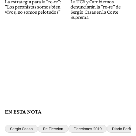
La estrategia para la "re-re":
La UCR y Cambiemos
"Los peronistas somos bien
denunciarán la "re-re" de
vivos, no somos pelotudos"
Sergio Casas en la Corte
Suprema
EN ESTA NOTA
Sergio Casas
Re Eleccion
Elecciones 2019
Diario Perfil