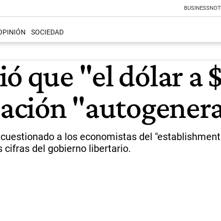
BUSINESS
NOT
OPINIÓN
SOCIEDAD
ó que "el dólar a 
flación "autogener
uestionado a los economistas del "establishment". 
 cifras del gobierno libertario.