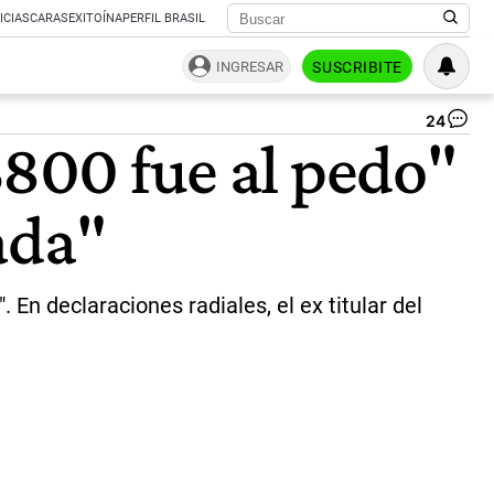
ICIAS
CARAS
EXITOÍNA
PERFIL BRASIL
INGRESAR
SUSCRIBITE
24
Ca
$800 fue al pedo"
Me
|
Ag
ada"
Bl
En declaraciones radiales, el ex titular del