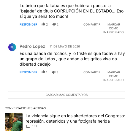
Lo único que faltaba es que hubieran puesto la
“bajada” de título CORRUPCIÓN EN EL ESTADO… Eso
sí que ya sería too much!
RESPONDER
2
2
COMPARTIR
MARCAR
COMO
INAPROPIADO
Comentario de Pedro Lopez.
Pedro Lopez
11 DE MAYO DE 2026
PL
Es una banda de rochos, y lo triste es que todavía hay
un grupo de ludos , que andan a los gritos viva da
dibertad cadajo
RESPONDER
1
3
COMPARTIR
MARCAR
COMO
INAPROPIADO
CARGAR MÁS COMENTARIOS
CONVERSACIONES ACTIVAS
Este listado muestra los artículos con más comentarios en los últim
Un artículo de tendencia con el título "La violencia sigue en los 
La violencia sigue en los alrededores del Congreso:
represión, detenidos y una fotógrafa herida
111