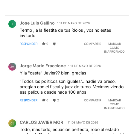
Comentario de Jose Luis Gallino.
Jose Luis Gallino
11 DE MAYO DE 2026
JL
Termo , a la fiestita de tus ídolos , vos no estás
invitado
RESPONDER
0
1
COMPARTIR
MARCAR
COMO
INAPROPIADO
Comentario de Jorge Mario Fraccione.
Jorge Mario Fraccione
11 DE MAYO DE 2026
JM
Y la "casta" Javier?? bien, gracias
"Todos los politicos son iguales"...nadie va preso,
arreglan con el fiscal y juez de turno. Venimos viendo
esa pelicula desde hace 100 años
RESPONDER
0
2
COMPARTIR
MARCAR
COMO
INAPROPIADO
Comentario de CARLOS JAVIER MOR.
CARLOS JAVIER MOR
11 DE MAYO DE 2026
CJ
Todo, mas todo, ecuación perfecta, robo al estado