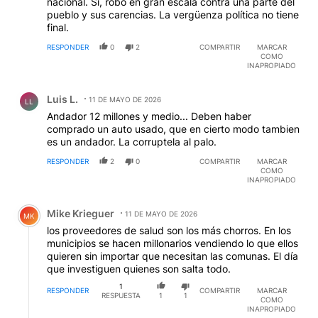
nacional. Si, robo en gran escala contra una parte del
pueblo y sus carencias. La vergüenza política no tiene
final.
RESPONDER
0
2
COMPARTIR
MARCAR
COMO
INAPROPIADO
Comentario de Luis L..
Luis L.
11 DE MAYO DE 2026
LL
Andador 12 millones y medio... Deben haber
comprado un auto usado, que en cierto modo tambien
es un andador. La corruptela al palo.
RESPONDER
2
0
COMPARTIR
MARCAR
COMO
INAPROPIADO
Comentario de Mike Krieguer.
Mike Krieguer
11 DE MAYO DE 2026
MK
los proveedores de salud son los más chorros. En los
municipios se hacen millonarios vendiendo lo que ellos
quieren sin importar que necesitan las comunas. El día
que investiguen quienes son salta todo.
1
RESPONDER
COMPARTIR
MARCAR
RESPUESTA
1
1
COMO
INAPROPIADO