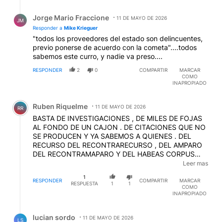
Respuesta de Jorge Mario Fraccione.
Jorge Mario Fraccione
11 DE MAYO DE 2026
JM
Responder a
Mike Krieguer
"todos los proveedores del estado son delincuentes,
previo ponerse de acuerdo con la cometa"....todos
sabemos este curro, y nadie va preso....
RESPONDER
2
0
COMPARTIR
MARCAR
COMO
INAPROPIADO
Comentario de Ruben Riquelme.
Ruben Riquelme
11 DE MAYO DE 2026
RR
BASTA DE INVESTIGACIONES , DE MILES DE FOJAS
AL FONDO DE UN CAJON . DE CITACIONES QUE NO
SE PRODUCEN Y YA SABEMOS A QUIENES . DEL
RECURSO DEL RECONTRARECURSO , DEL AMPARO
DEL RECONTRAMAPARO Y DEL HABEAS CORPUS
DEL RECONTRA HABEAS CORPUS . 5 LTS DE ACIDO
Leer mas
O KEROSENE , FOSFOROS Y UNO POR UNO LOS
1
RESPONSABLES ARDIENDO
RESPONDER
COMPARTIR
MARCAR
RESPUESTA
1
1
COMO
INAPROPIADO
Respuesta de lucian sordo.
lucian sordo
11 DE MAYO DE 2026
LS