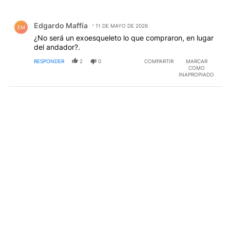
Todos los comentarios
Comentario de Edgardo Maffía.
Edgardo Maffía
11 DE MAYO DE 2026
EM
¿No será un exoesqueleto lo que compraron, en lugar
del andador?.
RESPONDER
2
0
COMPARTIR
MARCAR
COMO
INAPROPIADO