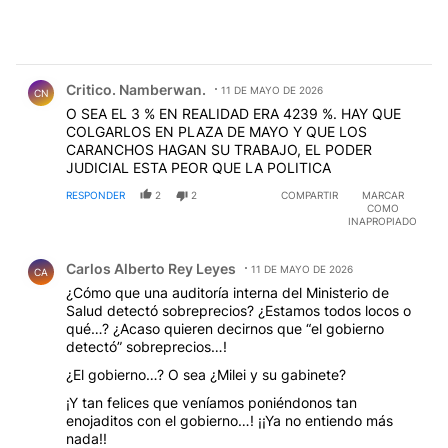
Comentario de Critico. Namberwan..
Critico. Namberwan.
11 DE MAYO DE 2026
CN
O SEA EL 3 % EN REALIDAD ERA 4239 %. HAY QUE
COLGARLOS EN PLAZA DE MAYO Y QUE LOS
CARANCHOS HAGAN SU TRABAJO, EL PODER
JUDICIAL ESTA PEOR QUE LA POLITICA
RESPONDER
2
2
COMPARTIR
MARCAR
COMO
INAPROPIADO
Comentario de Carlos Alberto Rey Leyes.
Carlos Alberto Rey Leyes
11 DE MAYO DE 2026
CA
¿Cómo que una auditoría interna del Ministerio de
Salud detectó sobreprecios? ¿Estamos todos locos o
qué…? ¿Acaso quieren decirnos que “el gobierno
detectó” sobreprecios…!
¿El gobierno…? O sea ¿Milei y su gabinete?
¡Y tan felices que veníamos poniéndonos tan
enojaditos con el gobierno…! ¡¡Ya no entiendo más
nada!!