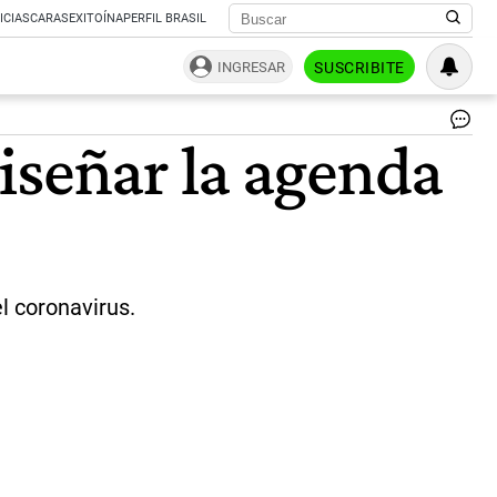
ICIAS
CARAS
EXITOÍNA
PERFIL BRASIL
INGRESAR
SUSCRIBITE
Sa
iseñar la agenda
Caf
|
Pa
Cua
l coronavirus.